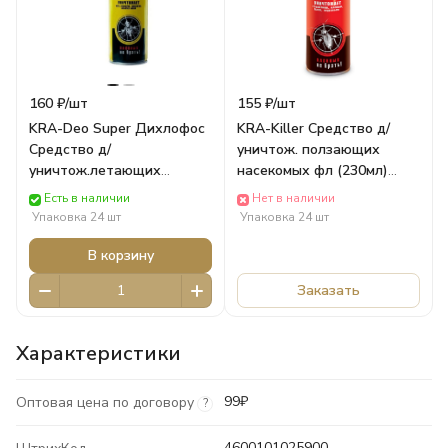
160 ₽/
шт
155 ₽/
шт
KRA-Deo Super Дихлофос
KRA-Killer Средство д/
Средство д/
уничтож. ползающих
уничтож.летающих
насекомых фл (230мл)
насекомых фл
(крас) Ваше Хозяйство
Есть в наличии
Нет в наличии
(300см.куб/250мл) Ваше
Химия
Упаковка 24 шт
Упаковка 24 шт
Хозяйство Химия
В корзину
Заказать
Характеристики
99₽
Оптовая цена по договору
?
4600101025900