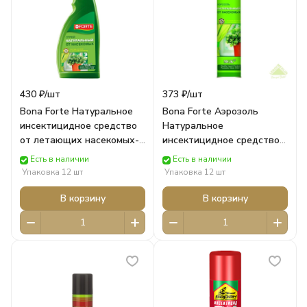
430 ₽/
шт
373 ₽/
шт
Bona Forte Натуральное
Bona Forte Аэрозоль
инсектицидное средство
Натуральное
от летающих насекомых-
инсектицидное средство
вредителей, фл 500 мл/ 12
от летающих насекомых-
Есть в наличии
Есть в наличии
Bona Forte
вредителей, баллон 300
Упаковка 12 шт
Упаковка 12 шт
Bona Forte
В корзину
В корзину