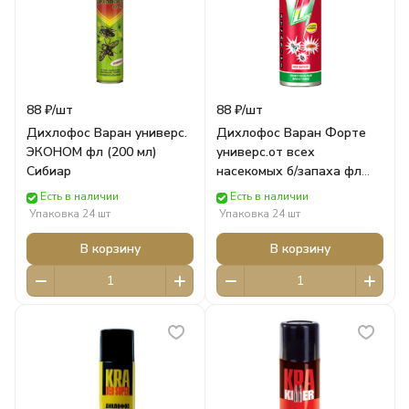
88 ₽/
шт
88 ₽/
шт
Дихлофос Варан универс.
Дихлофос Варан Форте
ЭКОНОМ фл (200 мл)
универс.от всех
Сибиар
насекомых б/запаха фл
(145 мл) Сибиар
Есть в наличии
Есть в наличии
Упаковка 24 шт
Упаковка 24 шт
В корзину
В корзину