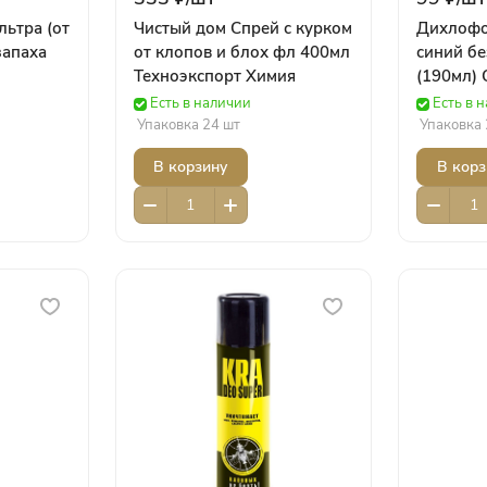
ьтра (от
Чистый дом Спрей с курком
Дихлофо
запаха
от клопов и блох фл 400мл
синий бе
Техноэкспорт Химия
(190мл)
Есть в наличии
Есть в 
Упаковка 24 шт
Упаковка 
В корзину
В корз