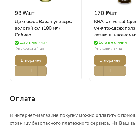
98 ₽/
шт
170 ₽/
шт
Дихлофос Варан универс.
KRA-Universal Сред
золотой фл (180 мл)
уничтож.всех полз
Сибиар
летающ. насекомы
(300мл) ИО52 Ваш
Есть в наличии
Есть в наличии
Хозяйство Химия
Упаковка 24 шт
Упаковка 24 шт
В корзину
В корзину
Оплата
В интернет-магазине покупку можно оплатить с помощ
страницу безопасного платежного сервиса. На Ваш вы