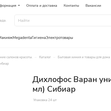
формация
Оплата и доставка
Контакты
Вакансии
ада.
Макияж
Megadenta
Гигиена
Электротовары
–
–
ение салонов красоты.
Каталог
Бытовая химия и товары для дома
Сибиар
Дихлофос Варан ун
мл) Сибиар
Упаковка 24 шт