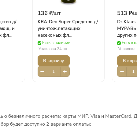
136 ₽/
шт
513 ₽/
ш
ство д/
KRA-Deo Super Средство д/
Dr.Klaus
ающ. и
уничтож.летающих
МУРАВЬ
х фл
насекомых фл
других 
е
(300см.куб/250мл) (жел)
насекомы
Есть в наличии
Есть в 
ИО43 Ваше Хозяйство
12 Химия
Упаковка 24 шт
Упаковка 
Химия
В корзину
В корз
ью безналичного расчета: карты МИР, Visa и MasterCard. 
бор будет доступно 2 варианта оплаты: