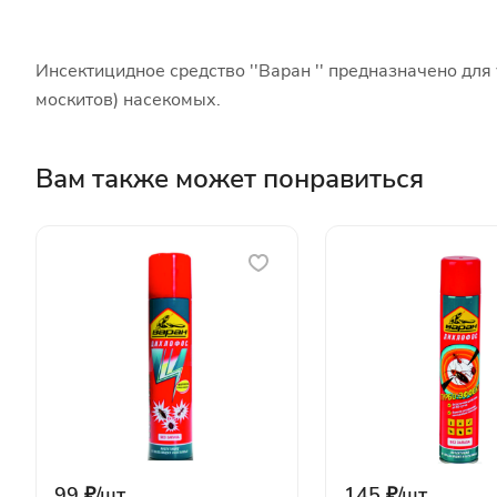
Инсектицидное средство ''Варан '' предназначено для
москитов) насекомых.
Вам также может понравиться
99 ₽/
шт
145 ₽/
шт