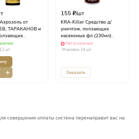
т
155 ₽/
шт
 Аэрозоль от
KRA-Killer Средство д/
ЕВ, ТАРАКАНОВ и
уничтож. ползающих
ползающих
насекомых фл (230мл)
х, баллон 600 мл/
(крас) Ваше Хозяйство
наличии
Нет в наличии
 Bona Forte
Химия
12 шт
Упаковка 24 шт
ину
Заказать
Для совершения оплаты система перенаправит вас на