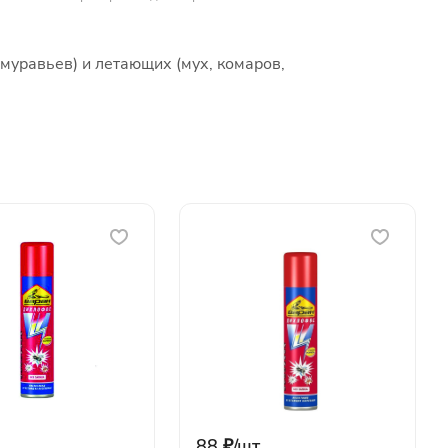
муравьев) и летающих (мух, комаров,
88 ₽/
шт