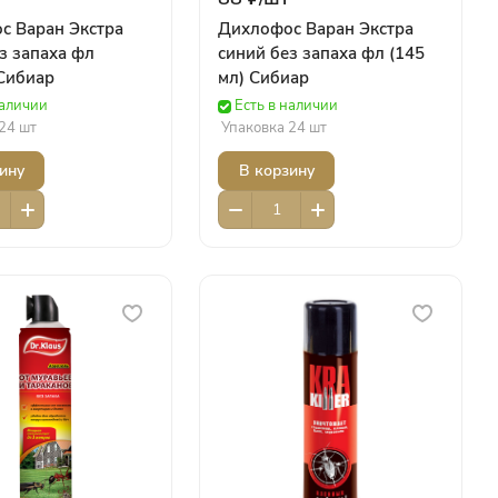
с Варан Экстра
Дихлофос Варан Экстра
з запаха фл
синий без запаха фл (145
 Сибиар
мл) Сибиар
наличии
Есть в наличии
24 шт
Упаковка 24 шт
ину
В корзину