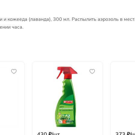
и и кожееда (лаванда), 300 мл. Распылить аэрозоль в мес
ении часа.
430 ₽/
шт
373 ₽/
ш