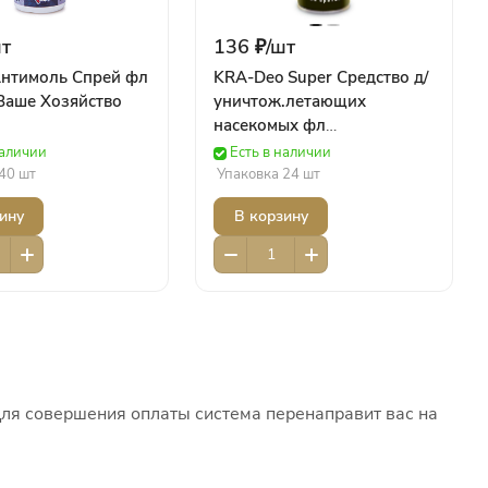
т
136 ₽/
шт
нтимоль Спрей фл
KRA-Deo Super Средство д/
Ваше Хозяйство
уничтож.летающих
насекомых фл
(300см.куб/250мл) (жел)
наличии
Есть в наличии
ИО43 Ваше Хозяйство
40 шт
Упаковка 24 шт
Химия
ину
В корзину
Для совершения оплаты система перенаправит вас на