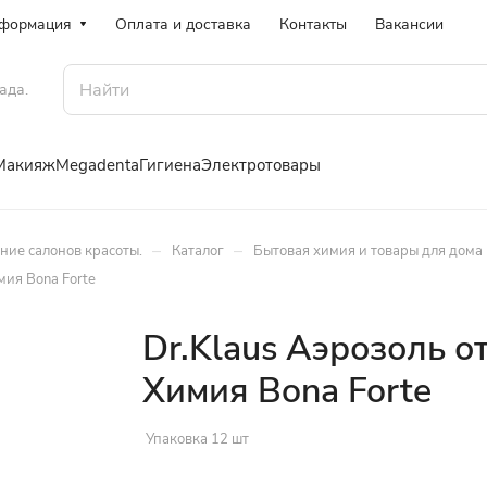
формация
Оплата и доставка
Контакты
Вакансии
ада.
Макияж
Megadenta
Гигиена
Электротовары
–
–
ение салонов красоты.
Каталог
Бытовая химия и товары для дома
мия Bona Forte
Dr.Klaus Аэрозоль о
Химия Bona Forte
Упаковка 12 шт