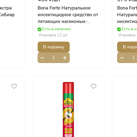
кстра
Bona Forte Натуральное
Bona For
Сибиар
инсектицидное средство от
Натурал
летающих насекомых-
инсектиц
вредителей, фл 500 мл/ 12
летающи
Есть в наличии
Есть в 
Bona Forte
вредител
Упаковка 12 шт
Упаковка 
Bona For
В корзину
В корз