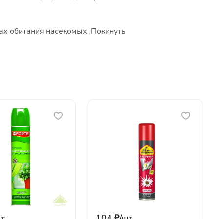
тах обитания насекомых. Покинуть
т
104 ₽/
шт