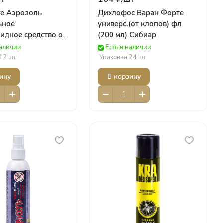
te Аэрозоль
Дихлофос Варан Форте
ьное
универс.(от клопов) фл
идное средство от
(200 мл) Сибиар
х насекомых-
наличии
Есть в наличии
ей, баллон 300
12 шт
Упаковка 24 шт
te
ину
В корзину