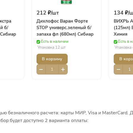
212 ₽/
шт
134 ₽/
ш
кстра
Дихлофос Варан Форте
ВИХРЬ А
й б/
STOP универс.зеленый б/
(125мл) 
 Сибиар
запаха фл (680мл) Сибиар
Химия
Есть в наличии
Есть в 
Упаковка 12 шт
Упаковка 
В корзину
В корз
ью безналичного расчета: карты МИР, Visa и MasterCard. 
бор будет доступно 2 варианта оплаты: