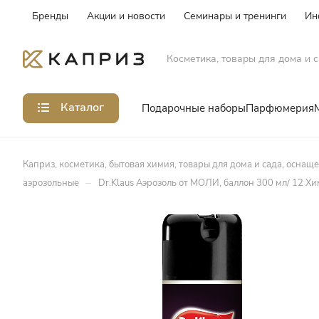
Бренды
Акции и новости
Семинары и тренинги
Ин
Косметика, товары для дома и с
Каталог
Подарочные наборы
Парфюмерия
Каприз, косметика, бытовая химия, товары для дома и сада, оснащ
–
аэрозольные
Dr.Klaus Аэрозоль от МОЛИ, баллон 300 мл/ 12 Хи