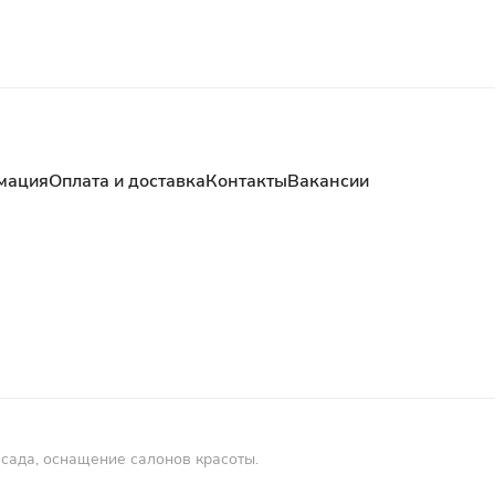
мация
Оплата и доставка
Контакты
Вакансии
 сада, оснащение салонов красоты.