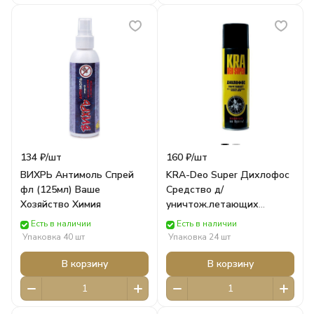
134 ₽/
шт
160 ₽/
шт
ВИХРЬ Антимоль Спрей
KRA-Deo Super Дихлофос
фл (125мл) Ваше
Средство д/
Хозяйство Химия
уничтож.летающих
насекомых фл
Есть в наличии
Есть в наличии
(300см.куб/250мл) Ваше
Упаковка 40 шт
Упаковка 24 шт
Хозяйство Химия
В корзину
В корзину