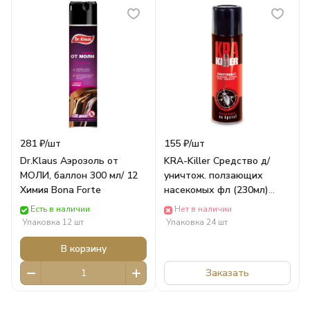
281 ₽/
шт
155 ₽/
шт
Dr.Klaus Аэрозоль от
KRA-Killer Средство д/
МОЛИ, баллон 300 мл/ 12
уничтож. ползающих
Химия Bona Forte
насекомых фл (230мл)
(крас) Ваше Хозяйство
Есть в наличии
Нет в наличии
Химия
Упаковка 12 шт
Упаковка 24 шт
В корзину
Заказать