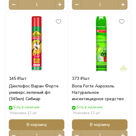
145 ₽/
шт
373 ₽/
шт
Дихлофос Варан Форте
Bona Forte Аэрозоль
универс.зеленый фл
Натуральное
(345мл) Сибиар
инсектицидное средство
от летающих насекомых-
Есть в наличии
Есть в наличии
вредителей, баллон 300
Упаковка 12 шт
Упаковка 12 шт
Bona Forte
В корзину
В корзину