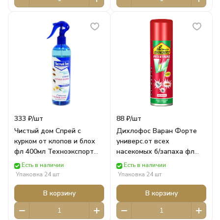
333 ₽/
шт
88 ₽/
шт
Чистый дом Спрей с
Дихлофос Варан Форте
курком от клопов и блох
универс.от всех
фл 400мл Техноэкспорт
насекомых б/запаха фл
Химия
(145 мл) Сибиар
Есть в наличии
Есть в наличии
Упаковка 24 шт
Упаковка 24 шт
В корзину
В корзину