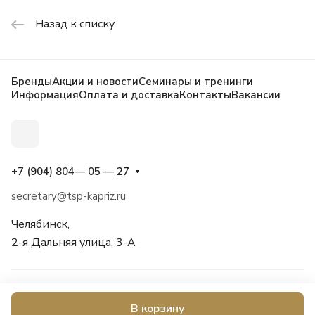
Назад к списку
Бренды
Акции и новости
Семинары и тренинги
Информация
Оплата и доставка
Контакты
Вакансии
+7 (904) 804— 05 — 27
secretary@tsp-kapriz.ru
Челябинск,
2-я Дальняя улица, 3-А
© 2026 Каприз, косметика, бытовая химия, товары для дома и
В корзину
сада, оснащение салонов красоты.