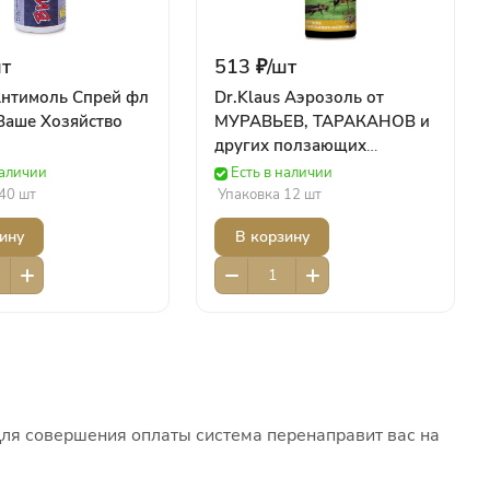
т
513 ₽/
шт
нтимоль Спрей фл
Dr.Klaus Аэрозоль от
Ваше Хозяйство
МУРАВЬЕВ, ТАРАКАНОВ и
других ползающих
насекомых, баллон 600 мл/
наличии
Есть в наличии
12 Химия Bona Forte
40 шт
Упаковка 12 шт
ину
В корзину
Для совершения оплаты система перенаправит вас на