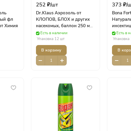
252 ₽/
шт
373 ₽/
ш
оль
Dr.Klaus Аэрозоль от
Bona For
ный фл
КЛОПОВ, БЛОХ и других
Натурал
рт Химия
насекомых, баллон 250 мл/
инсектиц
12 Химия Bona Forte
летающи
Есть в наличии
Есть в 
вредител
Упаковка 12 шт
Упаковка 
Bona For
В корзину
В корз