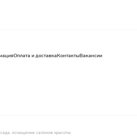
мация
Оплата и доставка
Контакты
Вакансии
 сада, оснащение салонов красоты.