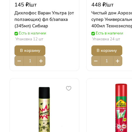
145 ₽/
шт
448 ₽/
шт
Дихлофос Варан Ультра (от
Чистый дом Аэроз
ползающих) фл б/запаха
супер Универсаль
(345мл) Сибиар
400мл Техноэкспо
Есть в наличии
Есть в наличии
Упаковка 12 шт
Упаковка 24 шт
В корзину
В корзину