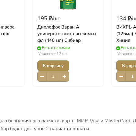
195 ₽/
шт
134 ₽/
ш
ниверс.
Дихлофос Варан А
ВИХРЬ А
а фл
универс.от всех насекомых
(125мл) 
фл (440 мл) Сибиар
Химия
Есть в наличии
Есть в 
Упаковка 12 шт
Упаковка 
В корзину
В корз
ью безналичного расчета: карты МИР, Visa и MasterCard. 
бор будет доступно 2 варианта оплаты: