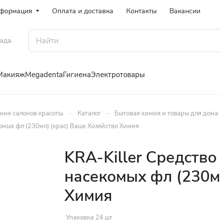
формация
Оплата и доставка
Контакты
Вакансии
ада.
Макияж
Megadenta
Гигиена
Электротовары
–
–
ение салонов красоты.
Каталог
Бытовая химия и товары для дома
омых фл (230мл) (крас) Ваше Хозяйство Химия
KRA-Killer Средств
насекомых фл (230м
Химия
Упаковка 24 шт