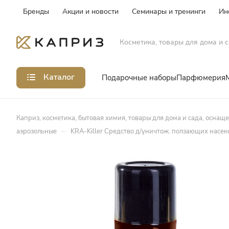
Бренды
Акции и новости
Семинары и тренинги
Ин
Косметика, товары для дома и с
Каталог
Подарочные наборы
Парфюмерия
Каприз, косметика, бытовая химия, товары для дома и сада, оснащ
–
аэрозольные
KRA-Killer Средство д/уничтож. ползающих насек