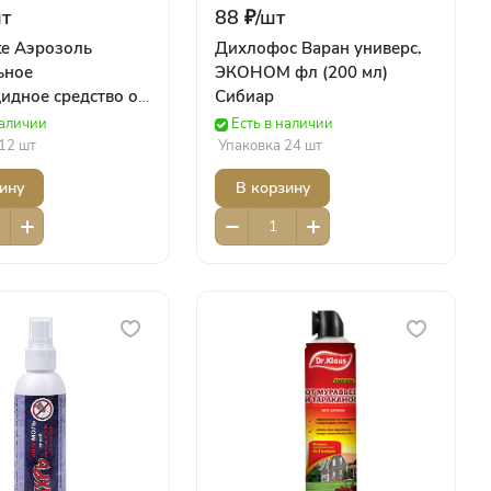
т
88 ₽/
шт
te Аэрозоль
Дихлофос Варан универс.
ьное
ЭКОНОМ фл (200 мл)
идное средство от
Сибиар
х насекомых-
наличии
Есть в наличии
ей, баллон 300
12 шт
Упаковка 24 шт
te
ину
В корзину