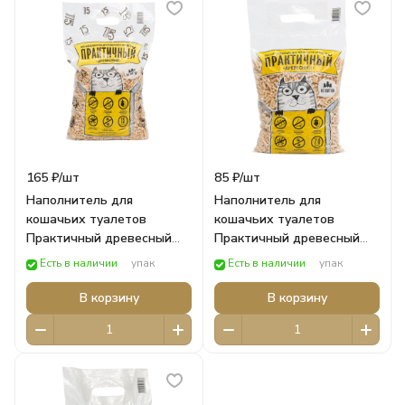
165 ₽/
шт
85 ₽/
шт
Наполнитель для
Наполнитель для
кошачьих туалетов
кошачьих туалетов
Практичный древесный
Практичный древесный
хвойный15л (4,5кг)
хвойный 7л (2кг)
Есть в наличии
упак
Есть в наличии
упак
ПЕРСПЕКТИВА
ПЕРСПЕКТИВА
В корзину
В корзину