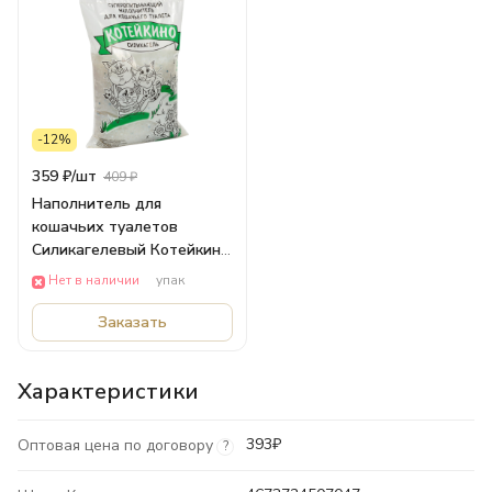
-12%
359 ₽/
шт
409 ₽
Наполнитель для
кошачьих туалетов
Силикагелевый Котейкино
4л ПЕРСПЕКТИВА
Нет в наличии
упак
Заказать
Характеристики
393₽
Оптовая цена по договору
?