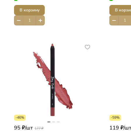
В корзину
В корзи
-46%
-59%
95 ₽/
шт
119 ₽/
ш
177 ₽