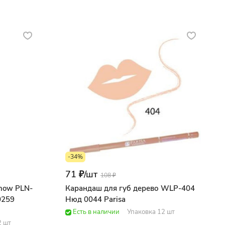
-34%
71 ₽/
шт
108 ₽
how PLN-
Карандаш для губ дерево WLP-404
0259
Нюд 0044 Parisa
Есть в наличии
Упаковка 12 шт
2 шт