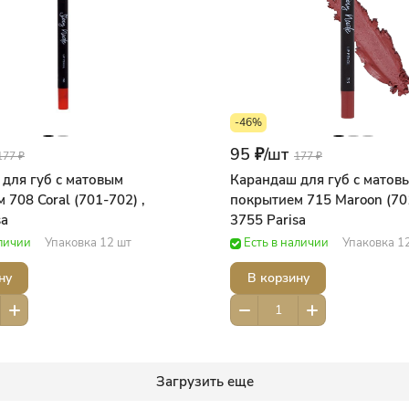
-46%
95 ₽/
шт
177 ₽
177 ₽
для губ с матовым
Карандаш для губ с матов
 708 Coral (701-702) ,
покрытием 715 Maroon (701
sa
3755 Parisa
аличии
Упаковка 12 шт
Есть в наличии
Упаковка 1
ну
В корзину
Загрузить еще