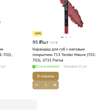
-46%
95 ₽/
шт
177 ₽
ым
Карандаш для губ с матовым
-702) ,
покрытием 713 Tender Mauve (701-
702), 3731 Parisa
2 шт
Есть в наличии
Упаковка 12 шт
В корзину