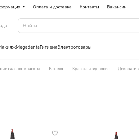
формация
Оплата и доставка
Контакты
Вакансии
ада.
Макияж
Megadenta
Гигиена
Электротовары
–
–
–
ение салонов красоты.
Каталог
Красота и здоровье
Декоратив