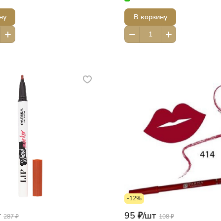
ну
В корзину
-12%
т
95 ₽/
шт
287 ₽
108 ₽