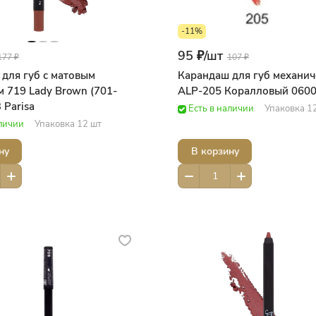
-11%
95 ₽/
шт
177 ₽
107 ₽
для губ с матовым
Карандаш для губ механич
 719 Lady Brown (701-
ALP-205 Коралловый 0600 
 Parisa
Есть в наличии
Упаковка 1
аличии
Упаковка 12 шт
ну
В корзину