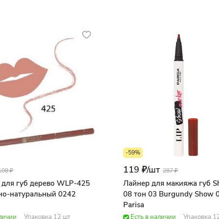
-59%
119 ₽/
шт
108 ₽
287 ₽
 для губ дерево WLP-425
Лайнер для макияжа губ S
но-натуральный 0242
08 тон 03 Burgundy Show 
Parisa
аличии
Упаковка 12 шт
Есть в наличии
Упаковка 1