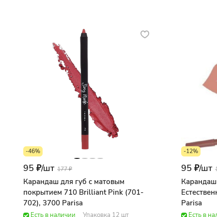
-46%
-12%
95 ₽/
шт
95 ₽/
шт
177 ₽
Карандаш для губ с матовым
Карандаш
покрытием 710 Brilliant Pink (701-
Естествен
702), 3700 Parisa
Parisa
Есть в наличии
Упаковка 12 шт
Есть в н