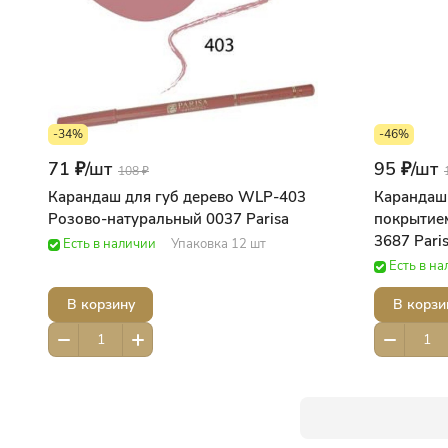
-34%
-46%
71 ₽/
шт
95 ₽/
шт
108 ₽
Карандаш для губ дерево WLP-403
Карандаш 
Розово-натуральный 0037 Parisa
покрытием
3687 Pari
Есть в наличии
Упаковка 12 шт
Есть в н
В корзину
В корзи