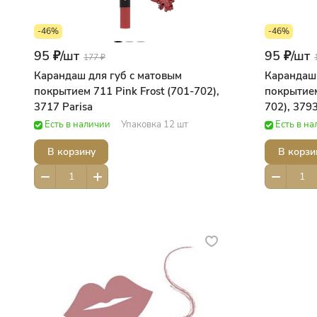
-46%
-46%
95 ₽/
шт
95 ₽/
шт
177 ₽
Карандаш для губ с матовым
Карандаш 
покрытием 711 Pink Frost (701-702),
покрытием
3717 Parisa
702), 3793
Есть в наличии
Упаковка 12 шт
Есть в н
В корзину
В корзи