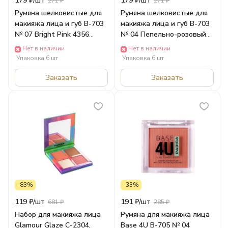
179 ₽/
шт
179 ₽/
шт
271 ₽
271 ₽
Румяна шелковистые для
Румяна шелковистые для
макияжа лица и губ В-703
макияжа лица и губ В-703
№ 07 Bright Pink 4356
№ 04 Пепельно-розовый
Parisa
8529 Parisa
Нет в наличии
Нет в наличии
Упаковка 6 шт
Упаковка 6 шт
Заказать
Заказать
-83%
-33%
119 ₽/
шт
191 ₽/
шт
681 ₽
285 ₽
Набор для макияжа лица
Румяна для макияжа лица
Glamour Glaze C-2304,
Base 4U B-705 № 04