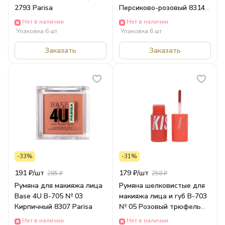
2793 Parisa
Персиково-розовый 8314
Parisa
Нет в наличии
Нет в наличии
Упаковка 6 шт
Упаковка 6 шт
Заказать
Заказать
-33%
-31%
191 ₽/
шт
179 ₽/
шт
285 ₽
258 ₽
Румяна для макияжа лица
Румяна шелковистые для
Base 4U B-705 № 03
макияжа лица и губ В-703
Кирпичный 8307 Parisa
№ 05 Розовый трюфель
8536 Parisa
Нет в наличии
Нет в наличии