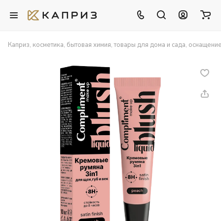
Каприз, косметика, бытовая химия, товары для дома и сада, оснащени