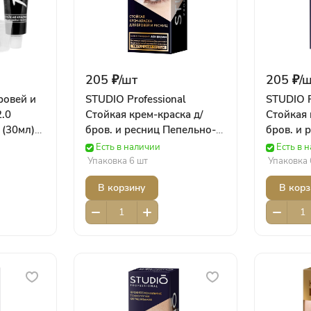
205 ₽/
шт
205 ₽/
ш
ровей и
STUDIO Professional
STUDIO P
.0
Cтойкая крем-краска д/
Cтойкая 
 (30мл)
бров. и ресниц Пепельно-
бров. и 
 волос
коричневый (50/30 мл)
(50/30 м
Есть в наличии
Есть в 
Роколор
Упаковка 6 шт
Упаковка 
В корзину
В корз