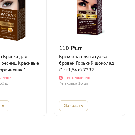
110 ₽/
шт
р Краска для
Крем-хна для татуажа
и ресниц Красивые
бровей Горький шоколад
оричневая,1
(1г+1,5мл) 7332
ие кар/п (1,5г +
ФИТОКОСМЕТИК
аличии
Нет в наличии
065 Стимул Колор
50 шт
Упаковка 16 шт
к
ть
Заказать