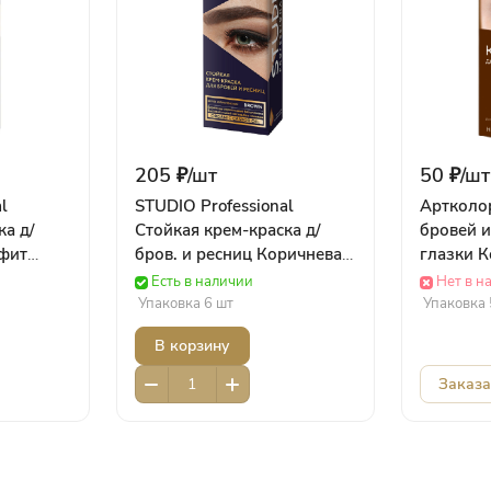
205 ₽/
шт
50 ₽/
шт
l
STUDIO Professional
Артколо
ка д/
Стойкая крем-краска д/
бровей 
афит
бров. и ресниц Коричневая
глазки К
р
(50/30 мл) Роколор
применен
Есть в наличии
Нет в н
6мл) 20
Упаковка 6 шт
Упаковка 
Космети
В корзину
Заказа