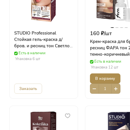
160 ₽/
шт
STUDIO Professional
Стойкая гель-краска д/
Крем-краска для б
бров. и ресниц тон Светло-
ресниц ФАРА тон 2
коричневый 15 мл 250021
Есть в наличии
темно-коричневый
Роколор
Упаковка 6 шт
705708 Краска для
Есть в наличии
FARA
Упаковка 12 шт
В корзину
Заказать