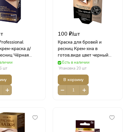
т
100 ₽/
шт
rofessional
Краска для бровей и
крем-краска д/
ресниц Крем-хна в
ресниц Чёрная
готов.виде цвет черный
л) Роколор
(2х2мл) кар/п 1203
наличии
Есть в наличии
ФИТОКОСМЕТИК
6 шт
Упаковка 20 шт
ину
В корзину