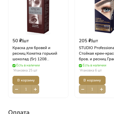
50 ₽/
шт
205 ₽/
шт
Краска для бровей и
STUDIO Professiona
ресниц Кокетка горький
Стойкая крем-крас
шоколад (5г) 1208
бров. и ресниц Гр
ФИТОКОСМЕТИК
(50/30 мл) Роколо
Есть в наличии
Есть в наличии
Упаковка 25 шт
Упаковка 6 шт
В корзину
В корзину
Оплата