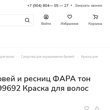
+7 (904) 804— 05 — 27
Заказать звонок
Войти
Избранное
Корзина
–
–
для волос
Средства для окрашивания бровей
Краска для
овей и ресниц ФАРА тон
99692 Краска для волос