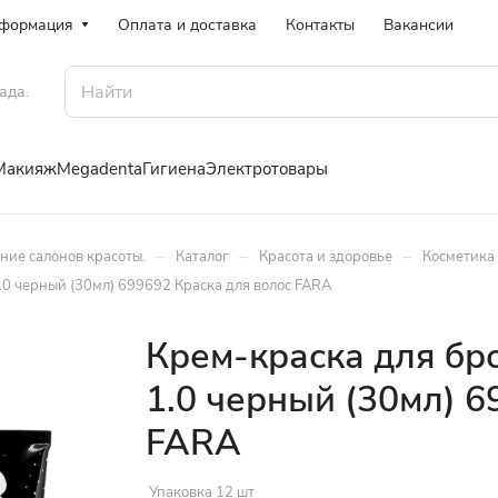
формация
Оплата и доставка
Контакты
Вакансии
ада.
Макияж
Megadenta
Гигиена
Электротовары
–
–
–
ение салонов красоты.
Каталог
Красота и здоровье
Косметика 
.0 черный (30мл) 699692 Краска для волос FARA
Крем-краска для бр
1.0 черный (30мл) 6
FARA
Упаковка 12 шт