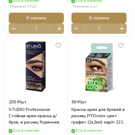
Есть в наличии
Есть в наличии
Графитовый (30/20 мл)
Упаковка 24 шт
Упаковка 6 шт
Роколор
В корзину
В корзину
205 ₽/
шт
59 ₽/
шт
STUDIO Professional
Краска-крем для бровей и
Стойкая крем-краска д/
ресниц FITOcolor цвет
бров. и ресниц Коричневая
графит (2х2мл) кар/п 1214
(50/30 мл) Роколор
ФИТОКОСМЕТИК
Есть в наличии
Есть в наличии