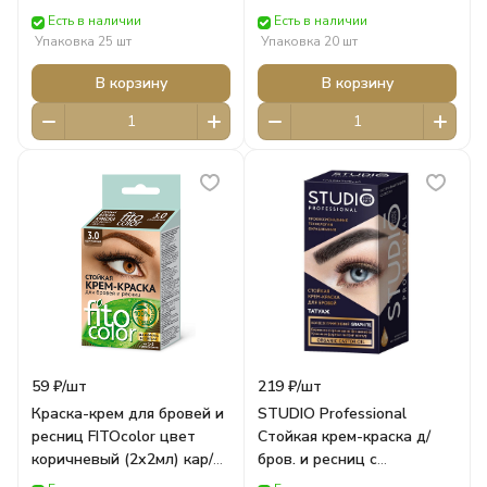
ФИТОКОСМЕТИК
коричневый (2х2мл) кар/п
Есть в наличии
Есть в наличии
1204 ФИТОКОСМЕТИК
Упаковка 25 шт
Упаковка 20 шт
В корзину
В корзину
59 ₽/
шт
219 ₽/
шт
Краска-крем для бровей и
STUDIO Professional
ресниц FITOcolor цвет
Стойкая крем-краска д/
коричневый (2х2мл) кар/п
бров. и ресниц с
1212 ФИТОКОСМЕТИК
эфф.татуажа Татуаж