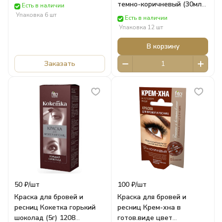
Медный каштан 15 мл
темно-коричневый (30мл)
Есть в наличии
250045 Роколор
705708 Краска для волос
Упаковка 6 шт
Есть в наличии
FARA
Упаковка 12 шт
В корзину
Заказать
50 ₽/
шт
100 ₽/
шт
Краска для бровей и
Краска для бровей и
ресниц Кокетка горький
ресниц Крем-хна в
шоколад (5г) 1208
готов.виде цвет