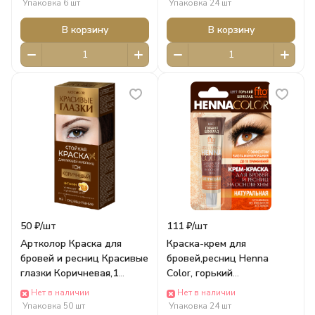
Упаковка 6 шт
Упаковка 24 шт
В корзину
В корзину
50 ₽/
шт
111 ₽/
шт
Артколор Краска для
Краска-крем для
бровей и ресниц Красивые
бровей,ресниц Henna
глазки Коричневая,1
Color, горький
применение кар/п (1,5г +
шоколад,тюб.блистер
Нет в наличии
Нет в наличии
6мл) 20065 Стимул Колор
(5мл) 1220
Упаковка 50 шт
Упаковка 24 шт