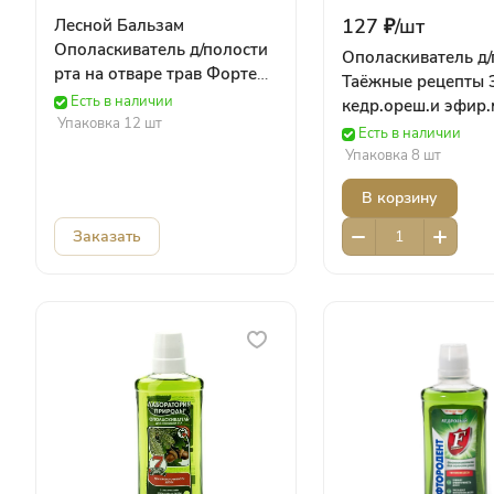
127 ₽/
шт
Лесной Бальзам
Ополаскиватель д/полости
Ополаскиватель д/
рта на отваре трав Форте
Таёжные рецепты 
Актив 400 мл Юнилевер
Есть в наличии
кедр.ореш.и эфир.
Упаковка 12 шт
мяты 500мл (6256)
Есть в наличии
Упаковка 8 шт
В корзину
Заказать