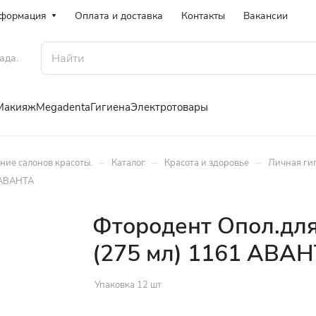
формация
Оплата и доставка
Контакты
Вакансии
ада.
Макияж
Megadenta
Гигиена
Электротовары
–
–
–
ение салонов красоты.
Каталог
Красота и здоровье
Личная ги
 АВАНТА
Фтородент Опол.дл
(275 мл) 1161 АВА
Упаковка 12 шт