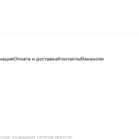
мация
Оплата и доставка
Контакты
Вакансии
 сада, оснащение салонов красоты.