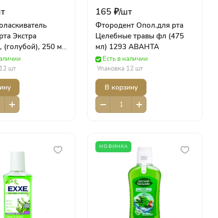
т
165 ₽/
шт
оласкиватель
Фтородент Опол.для рта
рта Экстра
Целебные травы фл (475
, (голубой), 250 мл
мл) 1293 АВАНТА
itex
наличии
Есть в наличии
12 шт
Упаковка 12 шт
ину
В корзину
НОВИНКА