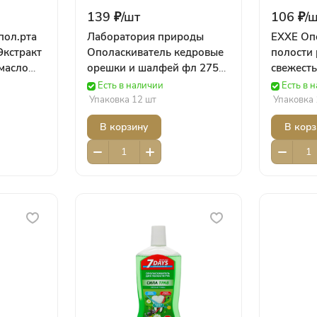
139 ₽/
шт
106 ₽/
ш
пол.рта
Лаборатория природы
EXXE Оп
Экстракт
Ополаскиватель кедровые
полости 
масло
орешки и шалфей фл 275
свежесть
 Гигиена
мл 1192 АВАНТА
5804 Arv
Есть в наличии
Есть в 
Упаковка 12 шт
Упаковка 
В корзину
В корз