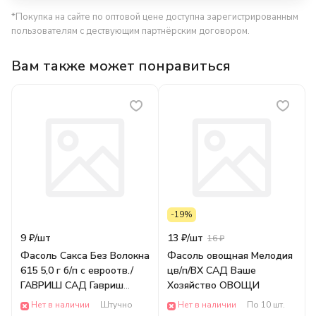
*Покупка на сайте по оптовой цене доступна зарегистрированным
пользователям с дествующим партнёрским договором.
Вам также может понравиться
-19%
9 ₽/
шт
13 ₽/
шт
16 ₽
Фасоль Сакса Без Волокна
Фасоль овощная Мелодия
615 5,0 г б/п с евроотв./
цв/п/ВХ САД Ваше
ГАВРИШ САД Гавриш
Хозяйство ОВОЩИ
ОВОЩИ
Нет в наличии
Штучно
Нет в наличии
По 10 шт.