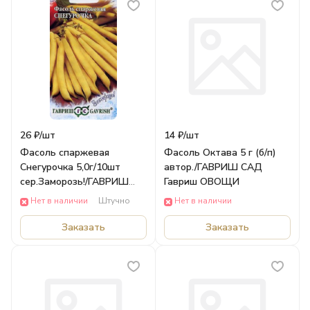
26 ₽/
шт
14 ₽/
шт
Фасоль спаржевая
Фасоль Октава 5 г (б/п)
Снегурочка 5,0г/10шт
автор./ГАВРИШ САД
сер.Заморозь!/ГАВРИШ
Гавриш ОВОЩИ
САД Гавриш ОВОЩИ
Нет в наличии
Штучно
Нет в наличии
Заказать
Заказать