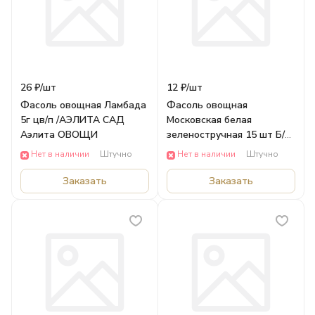
26 ₽/
шт
12 ₽/
шт
Фасоль овощная Ламбада
Фасоль овощная
5г цв/п /АЭЛИТА САД
Московская белая
Аэлита ОВОЩИ
зеленостручная 15 шт Б/П/
АЭЛИТА САД Аэлита
Нет в наличии
Штучно
Нет в наличии
Штучно
ОВОЩИ
Заказать
Заказать