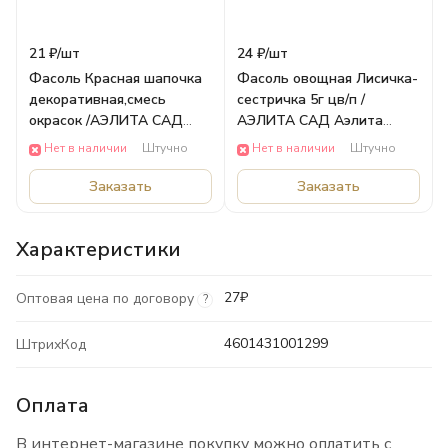
21 ₽/
шт
24 ₽/
шт
Фасоль Красная шапочка
Фасоль овощная Лисичка-
декоративная,смесь
сестричка 5г цв/п /
окрасок /АЭЛИТА САД
АЭЛИТА САД Аэлита
Аэлита ЦВЕТЫ
ОВОЩИ
Нет в наличии
Штучно
Нет в наличии
Штучно
Заказать
Заказать
Характеристики
27₽
Оптовая цена по договору
?
4601431001299
ШтрихКод
Оплата
В интернет-магазине покупку можно оплатить с