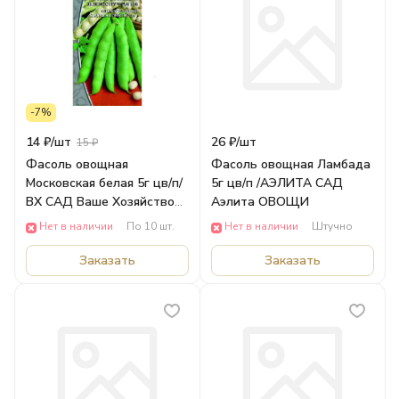
-7%
14 ₽/
шт
26 ₽/
шт
15 ₽
Фасоль овощная
Фасоль овощная Ламбада
Московская белая 5г цв/п/
5г цв/п /АЭЛИТА САД
ВХ САД Ваше Хозяйство
Аэлита ОВОЩИ
ОВОЩИ
Нет в наличии
По 10 шт.
Нет в наличии
Штучно
Заказать
Заказать