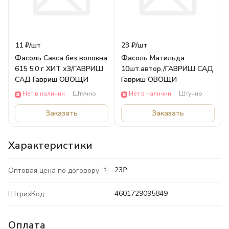
11 ₽/
шт
23 ₽/
шт
Фасоль Сакса без волокна
Фасоль Матильда
615 5,0 г ХИТ х3/ГАВРИШ
10шт.автор./ГАВРИШ САД
САД Гавриш ОВОЩИ
Гавриш ОВОЩИ
Нет в наличии
Штучно
Нет в наличии
Штучно
Заказать
Заказать
Характеристики
23₽
Оптовая цена по договору
?
4601729095849
ШтрихКод
Оплата