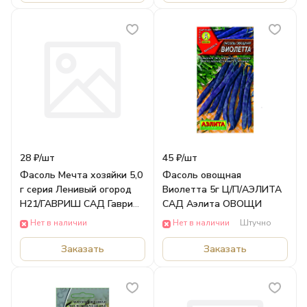
28 ₽/
шт
45 ₽/
шт
Фасоль Мечта хозяйки 5,0
Фасоль овощная
г серия Ленивый огород
Виолетта 5г Ц/П/АЭЛИТА
Н21/ГАВРИШ САД Гавриш
САД Аэлита ОВОЩИ
ОВОЩИ
Нет в наличии
Нет в наличии
Штучно
Заказать
Заказать