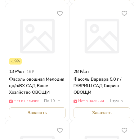
-19%
13 ₽/
шт
28 ₽/
шт
16 ₽
Фасоль овощная Мелодия
Фасоль Варвара 5,0 г /
цв/п/ВХ САД Ваше
ГАВРИШ САД Гавриш
Хозяйство ОВОЩИ
ОВОЩИ
Нет в наличии
По 10 шт.
Нет в наличии
Штучно
Заказать
Заказать