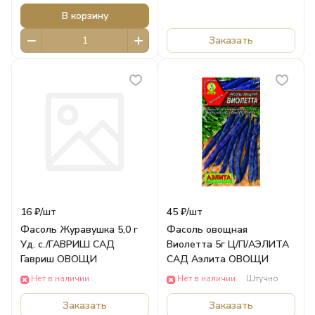
В корзину
Заказать
16 ₽/
шт
45 ₽/
шт
Фасоль Журавушка 5,0 г
Фасоль овощная
Уд. с./ГАВРИШ САД
Виолетта 5г Ц/П/АЭЛИТА
Гавриш ОВОЩИ
САД Аэлита ОВОЩИ
Нет в наличии
Нет в наличии
Штучно
Заказать
Заказать