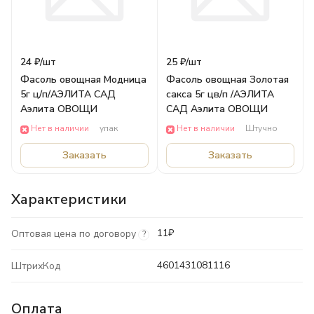
24 ₽/
шт
25 ₽/
шт
Фасоль овощная Модница
Фасоль овощная Золотая
5г ц/п/АЭЛИТА САД
сакса 5г цв/п /АЭЛИТА
Аэлита ОВОЩИ
САД Аэлита ОВОЩИ
Нет в наличии
упак
Нет в наличии
Штучно
Заказать
Заказать
Характеристики
11₽
Оптовая цена по договору
?
4601431081116
ШтрихКод
Оплата