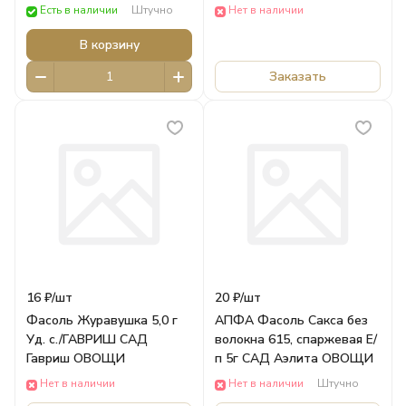
5г /АЭЛИТА САД Аэлита
Есть в наличии
Штучно
Нет в наличии
ОВОЩИ
В корзину
Заказать
16 ₽/
шт
20 ₽/
шт
Фасоль Журавушка 5,0 г
AПФА Фасоль Сакса без
Уд. с./ГАВРИШ САД
волокна 615, спаржевая Е/
Гавриш ОВОЩИ
п 5г САД Аэлита ОВОЩИ
Нет в наличии
Нет в наличии
Штучно