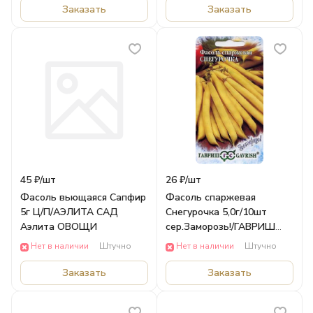
Заказать
Заказать
45 ₽/
шт
26 ₽/
шт
Фасоль вьющаяся Сапфир
Фасоль спаржевая
5г Ц/П/АЭЛИТА САД
Снегурочка 5,0г/10шт
Аэлита ОВОЩИ
сер.Заморозь!/ГАВРИШ
САД Гавриш ОВОЩИ
Нет в наличии
Штучно
Нет в наличии
Штучно
Заказать
Заказать