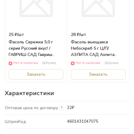
25 ₽/
шт
28 ₽/
шт
Фасоль Сережка 5,0 г
Фасоль вьющаяся
серия Русский вкус! /
Небоскреб 5 г Ц/П/
ГАВРИШ САД Гавриш
АЭЛИТА САД Аэлита
ОВОЩИ
ОВОЩИ
Нет в наличии
Штучно
Нет в наличии
Штучно
Заказать
Заказать
Характеристики
22₽
Оптовая цена по договору
?
4601431047075
ШтрихКод