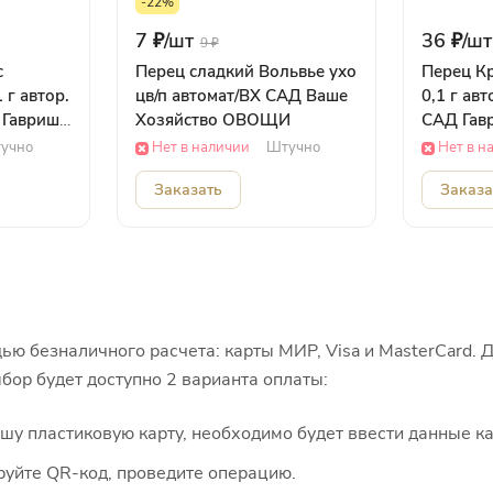
-22%
7 ₽/
шт
36 ₽/
шт
9 ₽
с
Перец сладкий Вольвье ухо
Перец К
 г автор.
цв/п автомат/ВХ САД Ваше
0,1 г ав
Гавриш
Хозяйство ОВОЩИ
САД Га
учно
Нет в наличии
Штучно
Нет в н
Заказать
Заказа
ью безналичного расчета: карты МИР, Visa и MasterCard. 
бор будет доступно 2 варианта оплаты:
 пластиковую карту, необходимо будет ввести данные ка
руйте QR-код, проведите операцию.