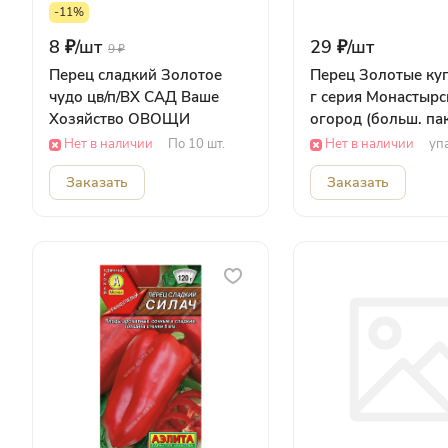
-11%
8 ₽/
шт
29 ₽/
шт
9 ₽
Перец сладкий Золотое
Перец Золотые куп
чудо цв/п/ВХ САД Ваше
г серия Монастырс
Хозяйство ОВОЩИ
огород (больш. пак
ГАВРИШ САД Гав
Нет в наличии
По 10 шт.
Нет в наличии
уп
ОВОЩИ
Заказать
Заказать