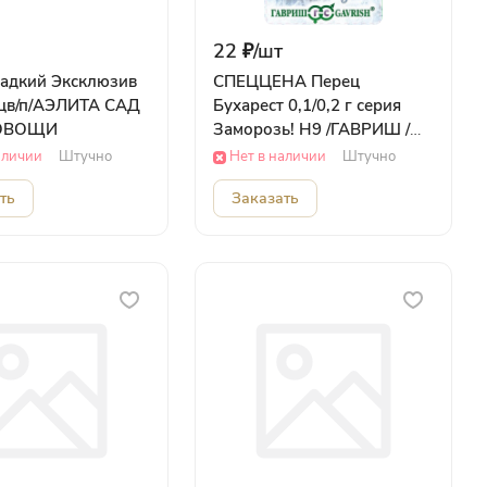
22 ₽/
шт
ладкий Эксклюзив
CПЕЦЦЕНА Перец
 цв/п/АЭЛИТА САД
Бухарест 0,1/0,2 г серия
 ОВОЩИ
Заморозь! Н9 /ГАВРИШ /
01.12.2026 САД Гавриш
аличии
Штучно
Нет в наличии
Штучно
ОВОЩИ
ть
Заказать