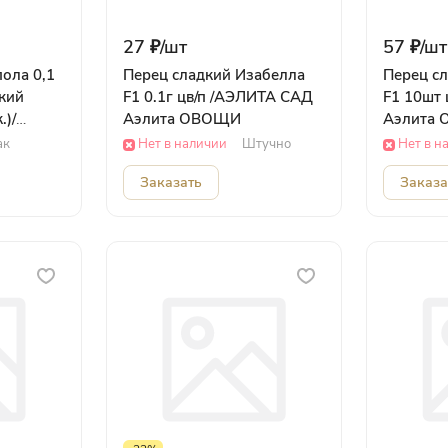
27 ₽/
шт
57 ₽/
шт
ола 0,1
Перец сладкий Изабелла
Перец с
кий
F1 0.1г цв/п /АЭЛИТА САД
F1 10шт
.)/
Аэлита ОВОЩИ
Аэлита
риш
ак
Нет в наличии
Штучно
Нет в н
Заказать
Заказа