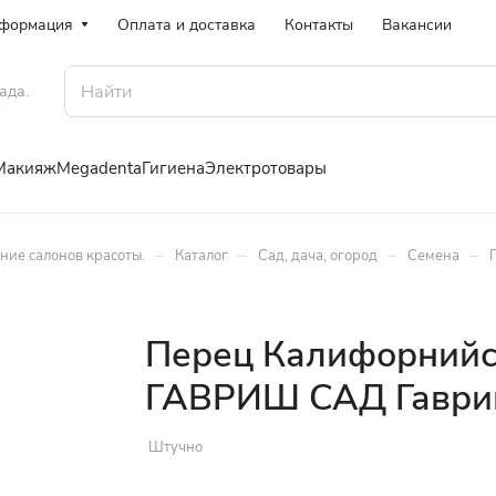
формация
Оплата и доставка
Контакты
Вакансии
ада.
Макияж
Megadenta
Гигиена
Электротовары
–
–
–
–
ение салонов красоты.
Каталог
Сад, дача, огород
Семена
Перец Калифорнийско
ГАВРИШ САД Гавр
Штучно