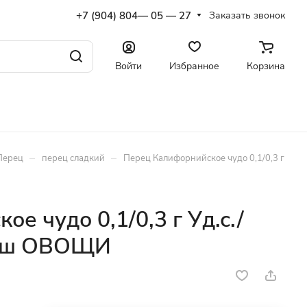
+7 (904) 804— 05 — 27
Заказать звонок
Войти
Избранное
Корзина
–
–
Перец
перец сладкий
Перец Калифорнийское чудо 0,1/0,3 г
е чудо 0,1/0,3 г Уд.с./
иш ОВОЩИ