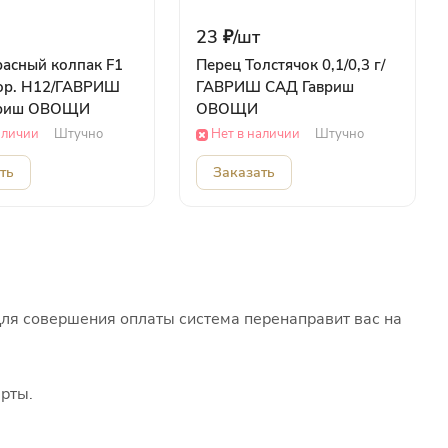
23 ₽/
шт
расный колпак F1
Перец Толстячок 0,1/0,3 г/
тор. Н12/ГАВРИШ
ГАВРИШ САД Гавриш
вриш ОВОЩИ
ОВОЩИ
аличии
Штучно
Нет в наличии
Штучно
ть
Заказать
Для совершения оплаты система перенаправит вас на
рты.