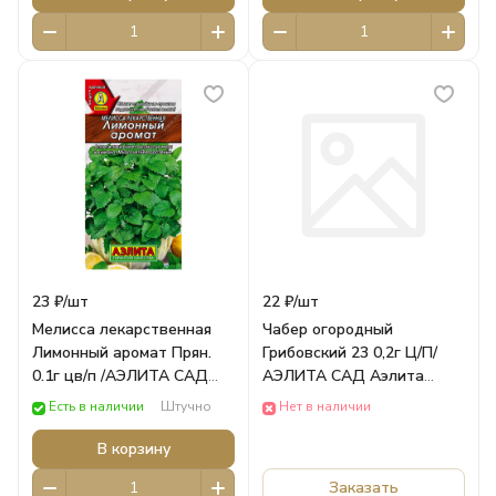
23 ₽/
шт
22 ₽/
шт
Мелисса лекарственная
Чабер огородный
Лимонный аромат Прян.
Грибовский 23 0,2г Ц/П/
0.1г цв/п /АЭЛИТА САД
АЭЛИТА САД Аэлита
Аэлита ОВОЩИ
ОВОЩИ
Есть в наличии
Штучно
Нет в наличии
В корзину
Заказать