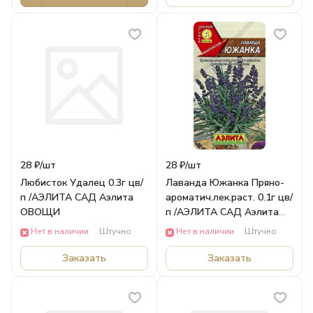
28 ₽/
шт
28 ₽/
шт
Любисток Удалец 0.3г цв/
Лаванда Южанка Пряно-
п /АЭЛИТА САД Аэлита
ароматич.лек.раст. 0.1г цв/
ОВОЩИ
п /АЭЛИТА САД Аэлита
ОВОЩИ
Нет в наличии
Штучно
Нет в наличии
Штучно
Заказать
Заказать