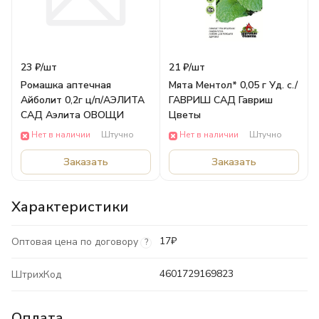
23 ₽/
шт
21 ₽/
шт
Ромашка аптечная
Мята Ментол* 0,05 г Уд. с./
Айболит 0,2г ц/п/АЭЛИТА
ГАВРИШ САД Гавриш
САД Аэлита ОВОЩИ
Цветы
Нет в наличии
Штучно
Нет в наличии
Штучно
Заказать
Заказать
Характеристики
17₽
Оптовая цена по договору
?
4601729169823
ШтрихКод
Оплата