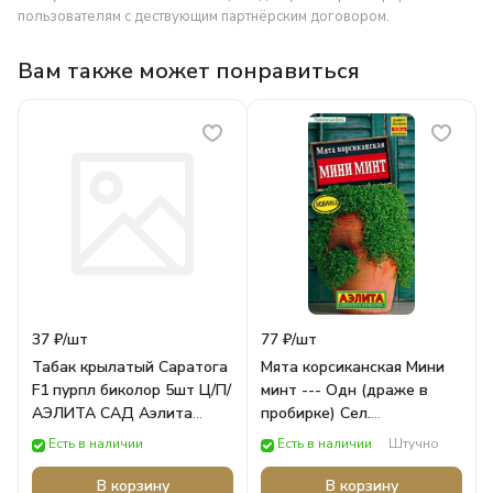
пользователям с дествующим партнёрским договором.
Вам также может понравиться
37 ₽/
шт
77 ₽/
шт
Табак крылатый Саратога
Мята корсиканская Мини
F1 пурпл биколор 5шт Ц/П/
минт --- Одн (драже в
АЭЛИТА САД Аэлита
пробирке) Сел.
ЦВЕТЫ
PanAmerican Seed 3шт Ц/П
Есть в наличии
Есть в наличии
Штучно
/АЭЛИТА САД Аэлита
ОВОЩИ
В корзину
В корзину