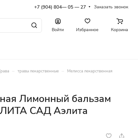
+7 (904) 804— 05 — 27
Заказать звонок
Войти
Избранное
Корзина
–
–
Трава
травы лекарственные
Мелисса лекарственная
нная Лимонный бальзам
АЭЛИТА САД Аэлита