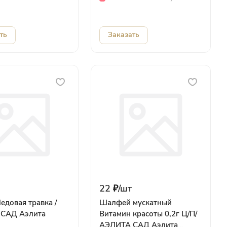
ть
Заказать
22 ₽/
шт
едовая травка /
Шалфей мускатный
САД Аэлита
Витамин красоты 0,2г Ц/П/
АЭЛИТА САД Аэлита