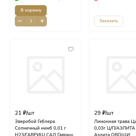
АЭЛИТА САД Аэлита
В корзину
ОВОЩИ
Заказать
21 ₽/
шт
29 ₽/
шт
Зверобой Геблера
Лимонная трава Ц
Солнечный нимб 0,01 г
0,03г Ц/П/АЭЛИТА
Н23/ГАВРИШ САД Гавриш
Аэлита ОВОЩИ