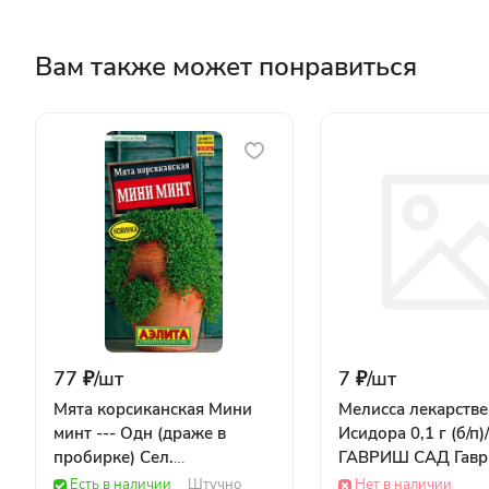
Вам также может понравиться
77 ₽/
шт
7 ₽/
шт
Мята корсиканская Мини
Мелисса лекарств
минт --- Одн (драже в
Исидора 0,1 г (б/п)/
пробирке) Сел.
ГАВРИШ САД Гав
PanAmerican Seed 3шт Ц/П /
ОВОЩИ
Есть в наличии
Штучно
Нет в наличии