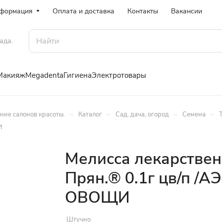
формация
Оплата и доставка
Контакты
Вакансии
ада.
Макияж
Megadenta
Гигиена
Электротовары
–
–
–
–
ение салонов красоты.
Каталог
Сад, дача, огород
Семена
И
Мелисса лекарстве
Прян.® 0.1г цв/п /
ОВОЩИ
Штучно