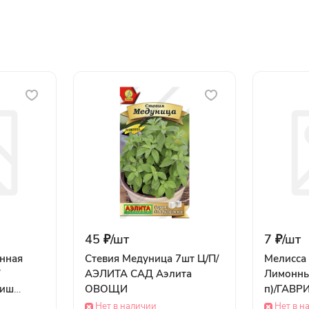
45 ₽/
шт
7 ₽/
шт
енная
Стевия Медуница 7шт Ц/П/
Мелисса
АЭЛИТА САД Аэлита
Лимонные
риш
ОВОЩИ
п)/ГАВР
ОВОЩИ
Нет в наличии
Нет в н