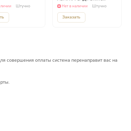
ОВОЩИ
аличии
Штучно
Нет в наличии
Штучно
ть
Заказать
Для совершения оплаты система перенаправит вас на
рты.