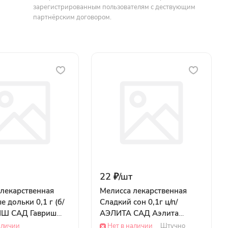
зарегистрированным пользователям с дествующим
партнёрским договором.
22 ₽/
шт
 лекарственная
Мелисса лекарственная
 дольки 0,1 г (б/
Сладкий сон 0,1г ц/п/
ИШ САД Гавриш
АЭЛИТА САД Аэлита
ОВОЩИ
аличии
Нет в наличии
Штучно