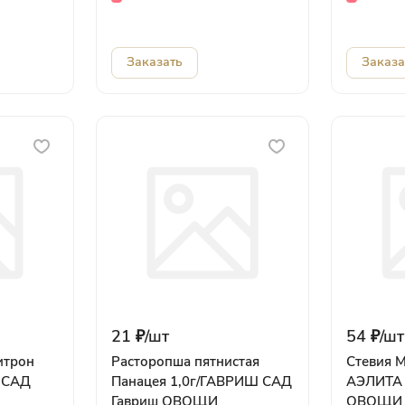
Заказать
Заказа
21 ₽/
шт
54 ₽/
шт
итрон
Расторопша пятнистая
Стевия М
 САД
Панацея 1,0г/ГАВРИШ САД
АЭЛИТА 
Гавриш ОВОЩИ
ОВОЩИ