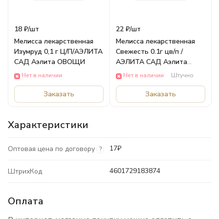
18 ₽/
шт
22 ₽/
шт
Мелисса лекарственная
Мелисса лекарственная
Изумруд 0,1 г Ц/П/АЭЛИТА
Свежесть 0.1г цв/п /
САД Аэлита ОВОЩИ
АЭЛИТА САД Аэлита
ОВОЩИ
Нет в наличии
Нет в наличии
Штучно
Заказать
Заказать
Характеристики
17₽
Оптовая цена по договору
?
4601729183874
ШтрихКод
Оплата