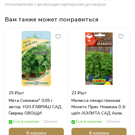
пользователям с дествующим партнёрским договором.
Вам также может понравиться
25 ₽/
шт
23 ₽/
шт
Мята Снежана* 0,05 г
Мелисса лекарственная
автор. Н20 /ГАВРИШ САД
Мохито Прян. Новинка 0.1г
Гавриш ОВОЩИ
цв/п /АЭЛИТА САД Аэлита
ОВОЩИ
Есть в наличии
Штучно
Есть в наличии
Штучно
В корзину
В корзину