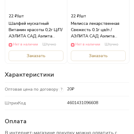
22 ₽/
шт
22 ₽/
шт
Шалфей мускатный
Мелисса лекарственная
Витамин красоты 0,2г Ц/П/
Свежесть 0.1г цв/п /
АЭЛИТА САД Аэлита
АЭЛИТА САД Аэлита
ОВОЩИ
ОВОЩИ
Нет в наличии
Штучно
Нет в наличии
Штучно
Заказать
Заказать
Характеристики
20₽
Оптовая цена по договору
?
4601431096608
ШтрихКод
Оплата
В интернет-магазине покупку можно оплатить с