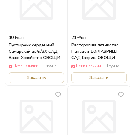
10 ₽/
шт
21 ₽/
шт
Пустырник сердечный
Расторопша пятнистая
Самарский цв/п/ВХ САД
Панацея 1,0г/ГАВРИШ
Ваше Хозяйство ОВОЩИ
САД Гавриш ОВОЩИ
Нет в наличии
Штучно
Нет в наличии
Штучно
Заказать
Заказать