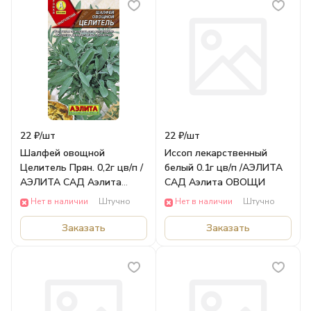
22 ₽/
шт
22 ₽/
шт
Шалфей овощной
Иссоп лекарственный
Целитель Прян. 0,2г цв/п /
белый 0.1г цв/п /АЭЛИТА
АЭЛИТА САД Аэлита
САД Аэлита ОВОЩИ
ОВОЩИ
Нет в наличии
Штучно
Нет в наличии
Штучно
Заказать
Заказать