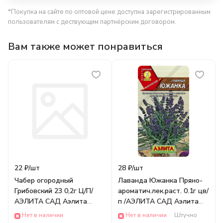
*Покупка на сайте по оптовой цене доступна зарегистрированным
пользователям с дествующим партнёрским договором.
Вам также может понравиться
22 ₽/
шт
28 ₽/
шт
Чабер огородный
Лаванда Южанка Пряно-
Грибовский 23 0,2г Ц/П/
ароматич.лек.раст. 0.1г цв/
АЭЛИТА САД Аэлита
п /АЭЛИТА САД Аэлита
ОВОЩИ
ОВОЩИ
Нет в наличии
Нет в наличии
Штучно