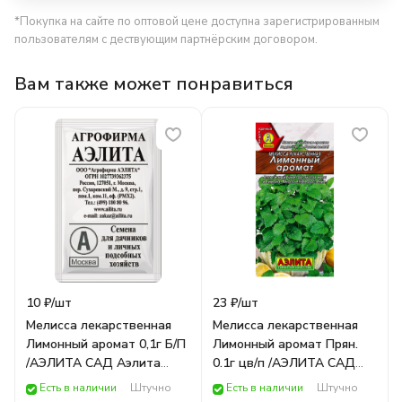
*Покупка на сайте по оптовой цене доступна зарегистрированным
пользователям с дествующим партнёрским договором.
Вам также может понравиться
10 ₽/
шт
23 ₽/
шт
Мелисса лекарственная
Мелисса лекарственная
Лимонный аромат 0,1г Б/П
Лимонный аромат Прян.
/АЭЛИТА САД Аэлита
0.1г цв/п /АЭЛИТА САД
ОВОЩИ
Аэлита ОВОЩИ
Есть в наличии
Штучно
Есть в наличии
Штучно