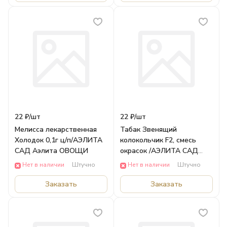
22 ₽/
шт
22 ₽/
шт
Мелисса лекарственная
Табак Звенящий
Холодок 0,1г ц/п/АЭЛИТА
колокольчик F2, смесь
САД Аэлита ОВОЩИ
окрасок /АЭЛИТА САД
Аэлита ЦВЕТЫ
Нет в наличии
Штучно
Нет в наличии
Штучно
Заказать
Заказать