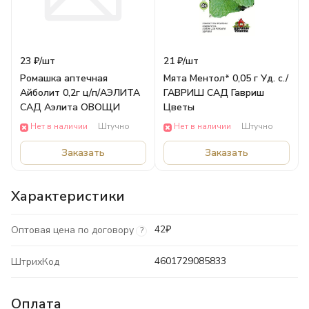
23 ₽/
шт
21 ₽/
шт
Ромашка аптечная
Мята Ментол* 0,05 г Уд. с./
Айболит 0,2г ц/п/АЭЛИТА
ГАВРИШ САД Гавриш
САД Аэлита ОВОЩИ
Цветы
Нет в наличии
Штучно
Нет в наличии
Штучно
Заказать
Заказать
Характеристики
42₽
Оптовая цена по договору
?
4601729085833
ШтрихКод
Оплата