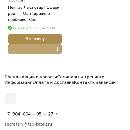
118 ₽/
шт
Пентас Лаки стар F1 дарк
ред --- Одн (драже в
пробирке) Сел.
PanAmerican Seed 3шт Ц/П
Есть в наличии
Штучно
/АЭЛИТА САД Аэлита
ЦВЕТЫ
В корзину
Бренды
Акции и новости
Семинары и тренинги
Информация
Оплата и доставка
Контакты
Вакансии
+7 (904) 804— 05 — 27
secretary@tsp-kapriz.ru