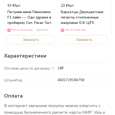
57 ₽/
шт
22 ₽/
шт
Петуния мини Пикколино
Бархатцы Двухцветные
F1 лайм --- Одн (драже в
гиганты отклоненные
пробирке) Сел. Farao 7шт
махровые 0.3г Ц/П/
Ц/П /АЭЛИТА САД Аэлита
АЭЛИТА САД Аэлита
Нет в наличии
Штучно
Нет в наличии
ЦВЕТЫ
ЦВЕТЫ
Заказать
Заказать
Характеристики
18₽
Оптовая цена по договору
?
4601729184758
ШтрихКод
Оплата
В интернет-магазине покупку можно оплатить с
помощью безналичного расчета: карты МИР, Visa и