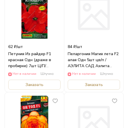
62 ₽/
шт
84 ₽/
шт
Петуния Из райдер F1
Пеларгония Магия лета F2
красная Одн (драже в
алая Одн 5шт цв/п /
пробирке) 7шт Ц/П/
АЭЛИТА САД Аэлита
АЭЛИТА САД Аэлита
ЦВЕТЫ
Нет в наличии
Штучно
Нет в наличии
Штучно
ЦВЕТЫ
Заказать
Заказать