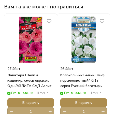
Вам также может понравиться
27 ₽/
шт
26 ₽/
шт
Лаватера Шелк и
Колокольчик Белый Эльф,
кашемир, смесь окрасок
персиколистный* 0,1 г
Одн /АЭЛИТА САД Аэлита
серия Русский богатырь
ЦВЕТЫ
Н18/ГАВРИШ САД Гавриш
Есть в наличии
Штучно
Есть в наличии
Штучно
Цветы
В корзину
В корзину