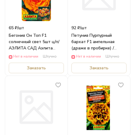
65 ₽/
шт
92 ₽/
шт
Бегония Он Топ F1
Петуния Пурпурный
солнечный свет 5шт ц/п/
бархат F1 ампельная
АЭЛИТА САД Аэлита
(драже в пробирке) /
ЦВЕТЫ
АЭЛИТА САД Аэлита
Нет в наличии
Штучно
Нет в наличии
Штучно
ЦВЕТЫ
Заказать
Заказать