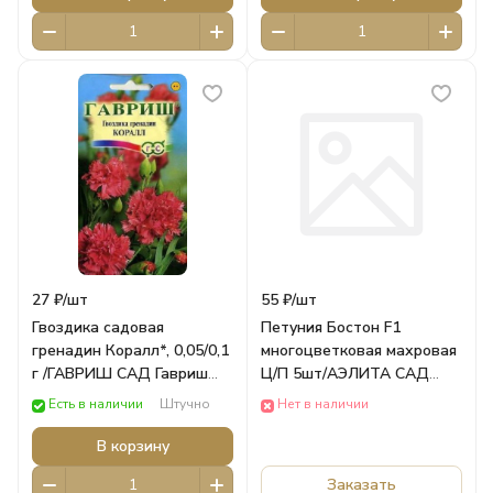
27 ₽/
шт
55 ₽/
шт
Гвоздика садовая
Петуния Бостон F1
гренадин Коралл*, 0,05/0,1
многоцветковая махровая
г /ГАВРИШ САД Гавриш
Ц/П 5шт/АЭЛИТА САД
Цветы
Аэлита ЦВЕТЫ
Есть в наличии
Штучно
Нет в наличии
В корзину
Заказать