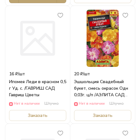
16 ₽/
шт
20 ₽/
шт
Ипомея Леди в красном 0,5
Эшшольция Свадебный
г Уд. с. /ГАВРИШ САД
букет, смесь окрасок Одн
Гавриш Цветы
0,03г. ц/п /АЭЛИТА САД
Аэлита ЦВЕТЫ
Нет в наличии
Штучно
Нет в наличии
Штучно
Заказать
Заказать