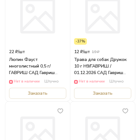
-37%
22 ₽/
шт
12 ₽/
шт
19 ₽
Люпин Фауст
Трава для собак Дружок
многолистный 0,5 г/
10 г Н9/ГАВРИШ /
ГАВРИШ САД Гавриш
01.12.2026 САД Гавриш
Цветы
ОВОЩИ
Нет в наличии
Штучно
Нет в наличии
Штучно
Заказать
Заказать