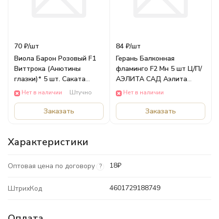
70 ₽/
шт
84 ₽/
шт
Виола Барон Розовый F1
Герань Балконная
Виттрока (Анютины
фламинго F2 Мн 5 шт Ц/П/
глазки)* 5 шт. Саката
АЭЛИТА САД Аэлита
серия Эксклюзив Н21/
ЦВЕТЫ
Нет в наличии
Штучно
Нет в наличии
ГАВРИШ САД Гавриш
Цветы
Заказать
Заказать
Характеристики
18₽
Оптовая цена по договору
?
4601729188749
ШтрихКод
Оплата