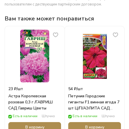
пользователям с дествующим партнёрским договором.
Вам также может понравиться
23 ₽/
шт
54 ₽/
шт
Астра Королевская
Петуния Городские
розовая 0,3 г /ГАВРИШ
гиганты F1 винная ягода 7
САД Гавриш Цветы
шт Ц/П/АЭЛИТА САД
Аэлита ЦВЕТЫ
Есть в наличии
Штучно
Есть в наличии
Штучно
В корзину
В корзину