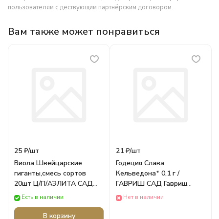
пользователям с дествующим партнёрским договором.
Вам также может понравиться
25 ₽/
шт
21 ₽/
шт
Виола Швейцарские
Годеция Слава
гиганты,смесь сортов
Кельведона* 0,1 г /
20шт Ц/П/АЭЛИТА САД
ГАВРИШ САД Гавриш
Аэлита ЦВЕТЫ
Цветы
Есть в наличии
Нет в наличии
В корзину