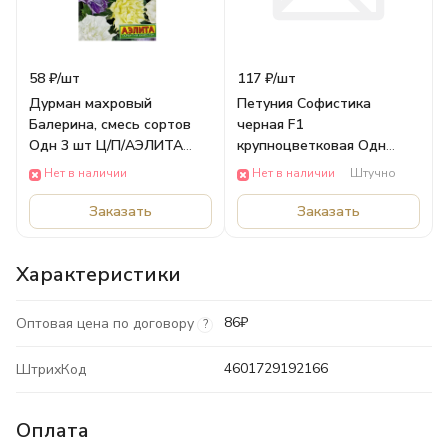
58 ₽/
шт
117 ₽/
шт
Дурман махровый
Петуния Софистика
Балерина, смесь сортов
черная F1
Одн 3 шт Ц/П/АЭЛИТА
крупноцветковая Одн
САД Аэлита ЦВЕТЫ
(драже в пробирке) /
Нет в наличии
Нет в наличии
Штучно
АЭЛИТА САД Аэлита
ЦВЕТЫ
Заказать
Заказать
Характеристики
86₽
Оптовая цена по договору
?
4601729192166
ШтрихКод
Оплата