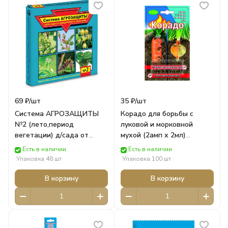
69 ₽/
шт
35 ₽/
шт
Система АГРОЗАЩИТЫ
Корадо для борьбы с
№2 (лето,период
луковой и морковной
вегетации) д/сада от
мухой (2амп х 2мл)
вредителей и болезней
блистер САД Ваше
Есть в наличии
Есть в наличии
(Кортлис+Дискор) кар/п
Хозяйство ВСЕ ДЛЯ САДА
Упаковка 48 шт
Упаковка 100 шт
САД Ваше Хозяйство ВСЕ
ДЛЯ САДА
В корзину
В корзину