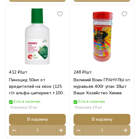
412 ₽/
шт
248 ₽/
шт
Пиноцид 50мл от
Великий Воин ГРАНУЛЫ от
вредителей на хвое (125
муравьев 400г упак 18шт
г/л альфа-ципермет.+100
Ваше Хозяйство Химия
г/л имидаклоп.+ 50 г/л
Есть в наличии
Есть в наличии
клотианидина) САД
Упаковка 30 шт
Упаковка 18 шт
АВГУСТ Защита Растений
В корзину
В корзину