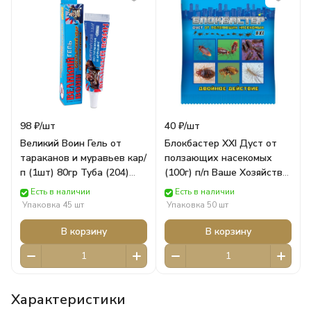
98 ₽/
шт
40 ₽/
шт
Великий Воин Гель от
Блокбастер XXI Дуст от
тараканов и муравьев кар/
ползающих насекомых
п (1шт) 80гр Туба (204)
(100г) п/п Ваше Хозяйство
Ваше Хозяйство Химия
Химия
Есть в наличии
Есть в наличии
Упаковка 45 шт
Упаковка 50 шт
В корзину
В корзину
Характеристики