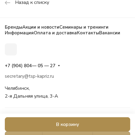
Назад к списку
Бренды
Акции и новости
Семинары и тренинги
Информация
Оплата и доставка
Контакты
Вакансии
+7 (904) 804— 05 — 27
secretary@tsp-kapriz.ru
Челябинск,
2-я Дальняя улица, 3-А
© 2026 Каприз, косметика, бытовая химия, товары для дома и
В корзину
сада, оснащение салонов красоты.