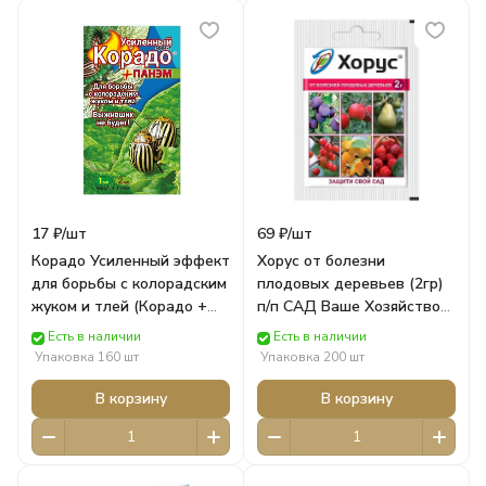
17 ₽/
шт
69 ₽/
шт
Корадо Усиленный эффект
Хорус от болезни
для борьбы с колорадским
плодовых деревьев (2гр)
жуком и тлей (Корадо +
п/п САД Ваше Хозяйство
Панэм) 1мл+2мл в пак.
ВСЕ ДЛЯ САДА
Есть в наличии
Есть в наличии
САД Ваше Хозяйство ВСЕ
Упаковка 160 шт
Упаковка 200 шт
ДЛЯ САДА
В корзину
В корзину