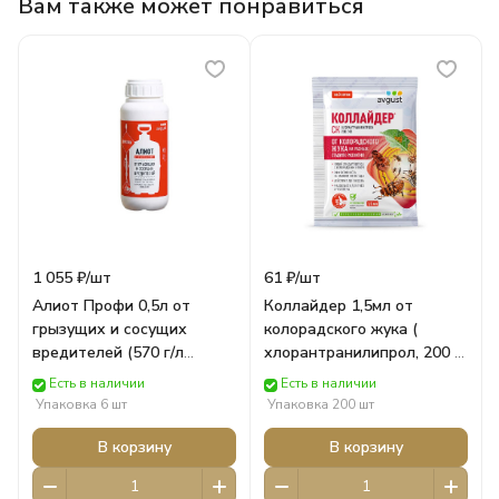
Вам также может понравиться
1 055 ₽/
шт
61 ₽/
шт
Алиот Профи 0,5л от
Коллайдер 1,5мл от
грызущих и сосущих
колорадского жука (
вредителей (570 г/л
хлорантранилипрол, 200 г/
малатиона) САД АВГУСТ
л) САД АВГУСТ Защита
Есть в наличии
Есть в наличии
Защита Растений
Растений
Упаковка 6 шт
Упаковка 200 шт
В корзину
В корзину