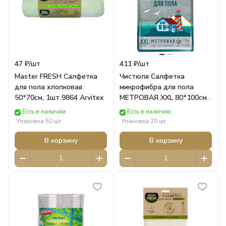
47 ₽/
шт
411 ₽/
шт
Master FRESH Салфетка
Чистюля Салфетка
для пола хлопковая
микрофибра для пола
50*70см, 1шт 9864 Arvitex
МЕТРОВАЯ XXL 80*100см
п/п (1шт) МФ027 НХК
Есть в наличии
Есть в наличии
Упаковка 50 шт
Упаковка 20 шт
В корзину
В корзину