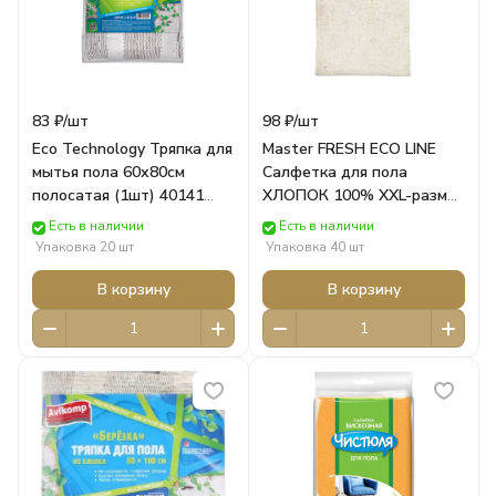
83 ₽/
шт
98 ₽/
шт
Eco Technology Тряпка для
Master FRESH ECO LINE
мытья пола 60х80см
Салфетка для пола
полосатая (1шт) 40141
ХЛОПОК 100% XXL-размер
Avikomp
75*100см, 1шт 7921
Есть в наличии
Есть в наличии
Arvitex
Упаковка 20 шт
Упаковка 40 шт
В корзину
В корзину