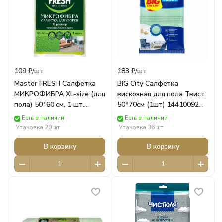
109 ₽/
шт
183 ₽/
шт
Master FRESH Салфетка
BIG City Салфетка
МИКРОФИБРА XL-size (для
вискозная для пола Твист
пола) 50*60 см, 1 шт.
50*70см (1шт) 14410092
ЧЕРНАЯ 4547 Arvitex
Big City Life
Есть в наличии
Есть в наличии
Упаковка 20 шт
Упаковка 36 шт
В корзину
В корзину