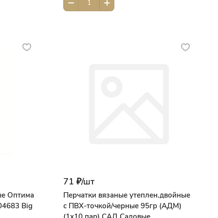
71 ₽/
шт
ые Оптима
Перчатки вязаные утеплен.двойные
04683 Big
с ПВХ-точкой/черные 95гр (АДМ)
(1х10 пар) САД Садовые