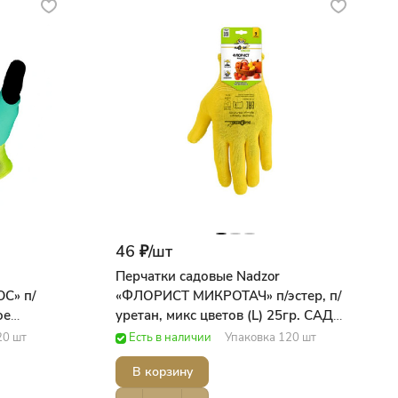
46 ₽/
шт
Перчатки садовые Nadzor
С» п/
«ФЛОРИСТ МИКРОТАЧ» п/эстер, п/
ое
уретан, микс цветов (L) 25гр. САД
адовые
Садовые принадлежности
20 шт
Есть в наличии
Упаковка 120 шт
В корзину