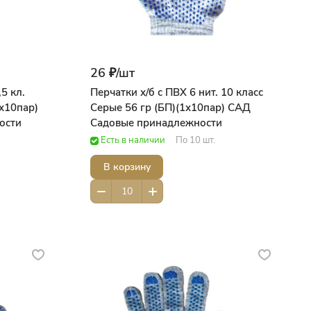
26 ₽/
шт
5 кл.
Перчатки х/б с ПВХ 6 нит. 10 класс
1х10пар)
Серые 56 гр (БП)(1х10пар) САД
ости
Садовые принадлежности
Есть в наличии
По 10 шт.
В корзину