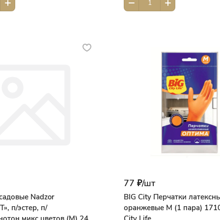
77 ₽/
шт
садовые Nadzor
BIG City Перчатки латексн
, п/эстер, п/
оранжевые M (1 пара) 171
нотон,микс цветов (M) 24гр
City Life