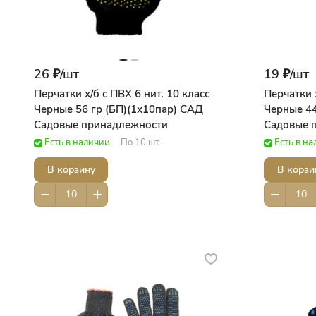
26 ₽/
шт
19 ₽/
шт
Перчатки х/б с ПВХ 6 нит. 10 класс
Перчатки х
Черные 56 гр (БП)(1х10пар) САД
Черные 44
Садовые принадлежности
Садовые 
Есть в наличии
По 10 шт.
Есть в н
В корзину
В корзи