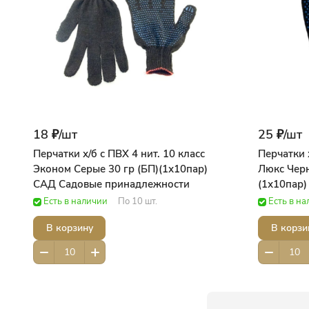
18 ₽/
шт
25 ₽/
шт
Перчатки х/б с ПВХ 4 нит. 10 класс
Перчатки х
Эконом Серые 30 гр (БП)(1х10пар)
Люкс Черн
САД Садовые принадлежности
(1х10пар
принадле
Есть в наличии
По 10 шт.
Есть в н
В корзину
В корзи