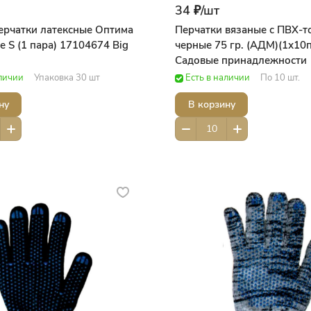
34 ₽/
шт
Перчатки латексные Оптима
Перчатки вязаные с ПВХ-т
 S (1 пара) 17104674 Big
черные 75 гр. (АДМ)(1х10
Садовые принадлежности
аличии
Упаковка 30 шт
Есть в наличии
По 10 шт.
ну
В корзину