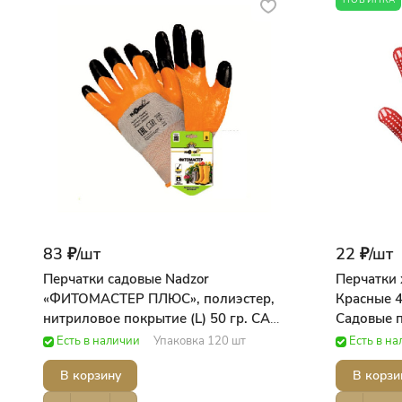
НОВИНКА
83 ₽/
шт
22 ₽/
шт
Перчатки садовые Nadzor
Перчатки х
«ФИТОМАСТЕР ПЛЮС», полиэстер,
Красные 4
нитриловое покрытие (L) 50 гр. САД
Садовые 
Садовые принадлежности
Есть в наличии
Упаковка 120 шт
Есть в н
В корзину
В корзи