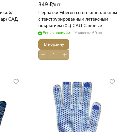
349 ₽/
шт
очкой/
Перчатки Fiberon со стекловолокном
пар) САД
с текструрированным латексным
покрытием (ХL) САД Садовые
принадлежности
Есть в наличии
Упаковка 60 шт
В корзину