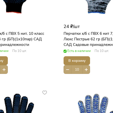
24 ₽/
шт
/б с ПВХ 5 нит. 10 класс
Перчатки х/б с ПВХ 6 нит 7,
 гр (БП)(1х10пар) САД
Люкс Пестрые 62 гр (БП)(
принадлежности
САД Садовые принадлежн
аличии
По 10 шт.
Есть в наличии
По 10 шт.
ну
В корзину