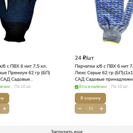
24 ₽/
шт
/б с ПВХ 6 нит 7,5 кл.
Перчатки х/б с ПВХ 6 нит 7,
ые Премиум 62 гр (БП)
Люкс Серые 62 гр (БП)(1х
) САД Садовые
САД Садовые принадлежн
жности
аличии
По 10 шт.
Есть в наличии
По 10 шт.
ну
В корзину
Загрузить еще