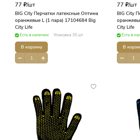
77 ₽/
шт
77 ₽/
шт
BIG City Перчатки латексные Оптима
BIG City 
оранжевые L (1 пара) 17104684 Big
оранжевые
City Life
City Life
Есть в наличии
Упаковка 30 шт
Есть в н
В корзину
В корзи