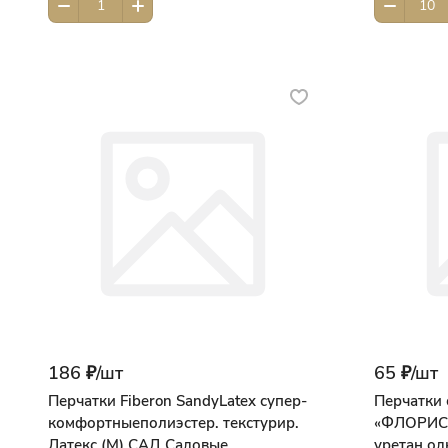
186 ₽/
шт
65 ₽/
шт
Перчатки Fiberon SandyLatex супер-
Перчатки 
комфортныеполиэстер. текстурир.
«ФЛОРИСТ»
Латекс (М) САД Садовые
уретан,од