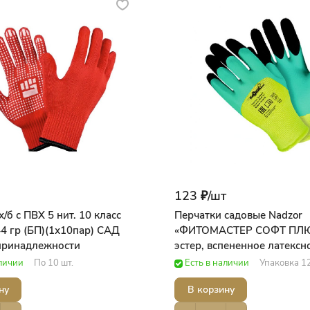
123 ₽/
шт
/б с ПВХ 5 нит. 10 класс
Перчатки садовые Nadzor
4 гр (БП)(1х10пар) САД
«ФИТОМАСТЕР СОФТ ПЛЮ
принадлежности
эстер, вспененное латексн
покрытие (L) 63гр. САД С
аличии
По 10 шт.
Есть в наличии
Упаковка 1
принадлежности
ну
В корзину