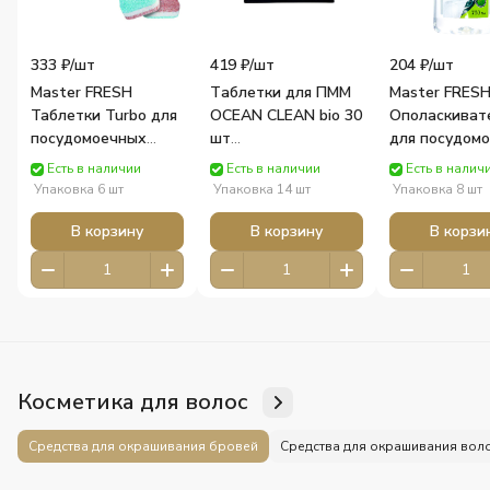
333 ₽/
шт
419 ₽/
шт
204 ₽/
шт
Master FRESH
Tаблетки для ПММ
Master FRES
Таблетки Turbo для
OCEAN CLEAN bio 30
Ополаскиват
посудомоечных
шт
для посудом
машин 9в1 28штук
(водораств.пленка)
машины 750 
Есть в наличии
Есть в наличии
Есть в налич
5064 Arvitex
540г Лаборатория
Arvitex
Упаковка 6 шт
Упаковка 14 шт
Упаковка 8 шт
КАТРИН
В корзину
В корзину
В корзи
Косметика для волос
Средства для окрашивания бровей
Средства для окрашивания вол