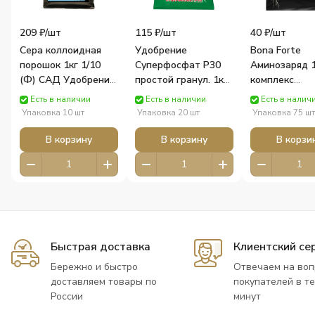
209 ₽/
шт
115 ₽/
шт
40 ₽/
шт
Сера коллоидная
Удобрение
Bona Forte
порошок 1кг 1/10
Суперфосфат Р30
Аминозаряд 1
(Ф) САД Удобрения
простой гранул. 1кг
комплекс
Пермагробизнес
( фосфор-30%,
аминокислот 
Есть в наличии
Есть в наличии
Есть в налич
азот-4%) 1/20/960
удобрение, п
Упаковка 10 шт
Упаковка 20 шт
Упаковка 75 шт
(ПАБ) САД
г (25 штук в
Удобрения
шоубоксе) С
В корзину
В корзину
В корзи
Пермагробизнес
Bona ForteД
сила
Быстрая доставка
Клиентский се
Бережно и быстро
Отвечаем на во
доставляем товары по
покупателей в т
России
минут