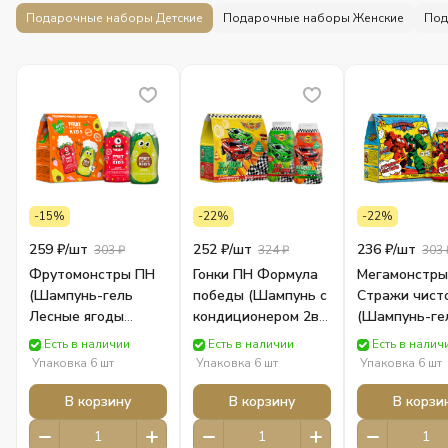
Подарочные наборы Детские
Подарочные наборы Женские
Под
-15%
-22%
-22%
259 ₽/
шт
252 ₽/
шт
236 ₽/
шт
303 ₽
324 ₽
303 
Фрутомонстры ПН
Гонки ПН Формула
Мегамонстры
(Шампунь-гель
победы (Шампунь с
Стражи чист
Лесные ягоды
кондиционером 2в1
(Шампунь-ге
250мл + Гель-пена
250мл + Гель для
250мл+Жидк
Есть в наличии
Есть в наличии
Есть в налич
Авокадо 250мл)
душа 250мл)
мыло 300мл) 
Упаковка 6 шт
Упаковка 6 шт
Упаковка 6 шт
Детская косметика
Детская косметика
ПН Детская
БИГ
БИГ
косметика Б
В корзину
В корзину
В корзи