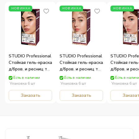
НОВИНКА
НОВИНКА
НОВИНКА
STUDIO Professional
STUDIO Professional
STUDIO Profe
Стойкая гель-краска
Стойкая гель-краска
Стойкая гель
д/бров. и ресниц тон
д/бров. и ресниц тон
д/бров. и рес
Коричневый 15 мл
Светло-коричневый
Медный кашт
Есть в наличии
Есть в наличии
Есть в налич
250014 Роколор
15 мл 250021
мл 250045 Ро
Упаковка 6 шт
Упаковка 6 шт
Упаковка 6 шт
Роколор
Заказать
Заказать
Заказа