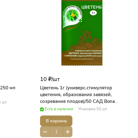
10 ₽/
шт
 250 мл
Цветень 1г (универс.стимулятор
цветения, образования завязей,
созревания плодов)/50 САД Bona
5 шт
ForteДобрая сила
Есть в наличии
Упаковка 50 шт
В корзину