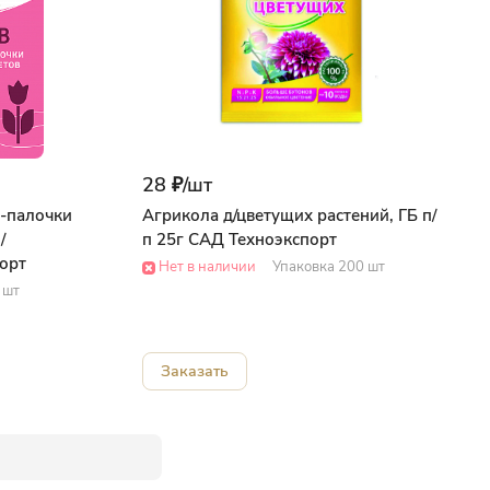
28 ₽/
шт
-палочки
Агрикола д/цветущих растений, ГБ п/
/
п 25г САД Техноэкспорт
орт
Нет в наличии
Упаковка 200 шт
 шт
Заказать