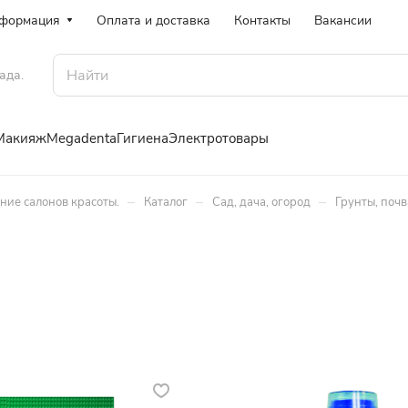
формация
Оплата и доставка
Контакты
Вакансии
ада.
Макияж
Megadenta
Гигиена
Электротовары
–
–
–
ение салонов красоты.
Каталог
Сад, дача, огород
Грунты, почв