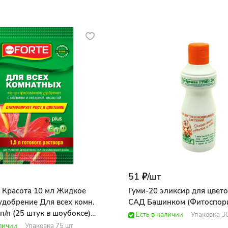
51 ₽/
шт
e Красота 10 мл Жидкое
Гуми-20 эликсир для цветов
удобрение Для всех комн.
САД Башинком (Фитоспор
 п/п (25 штук в шоубоксе)
Есть в наличии
Упаковка 3
ForteДобрая сила
аличии
Упаковка 75 шт