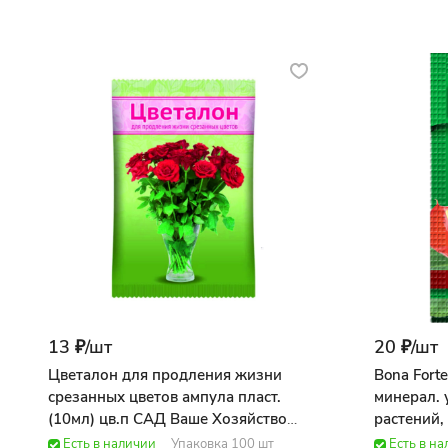
13 ₽/
шт
20 ₽/
шт
Цветалон для продления жизни
Bona Fort
срезанных цветов ампула пласт.
минерал. 
(10мл) цв.п САД Ваше Хозяйство
растений,
ВСЕ ДЛЯ САДА
САД Bona 
Есть в наличии
Упаковка 100 шт
Есть в н