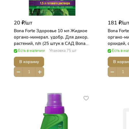
20 ₽/
шт
181 ₽/
ш
Bona Forte Здоровье 10 мл Жидкое
Bona Fort
органо-минерал. удобр. Для декор.
органо-ми
растений, п/п (25 штук в САД Bona
орхидей, 
ForteДобрая сила
ForteДобр
Есть в наличии
Упаковка 75 шт
Есть в н
В корзину
В корзи