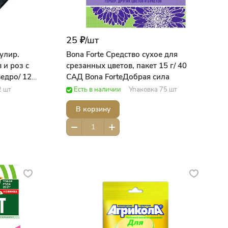
25 ₽/
шт
улир.
Bona Forte Средство сухое для
 и роз с
срезанных цветов, пакет 15 г/ 40
едро/ 12
САД Bona ForteДобрая сила
а
2 шт
Есть в наличии
Упаковка 75 шт
В корзину