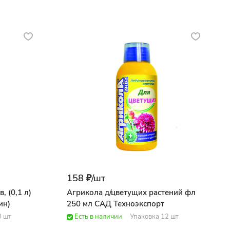
158 ₽/
шт
, (0,1 л)
Агрикола д/цветущих растений фл
ин)
250 мл САД Техноэкспорт
0 шт
Есть в наличии
Упаковка 12 шт