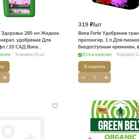
т
319 ₽/
шт
e Здоровье 285 мл Жидкое
Bona Forte Удобрение гран
нерал. удобрение Для
пролонгир. 1 л Для пионов
фл / 20 САД Bona
биодоступным кремнием, в
ая сила
САД Bona ForteДобрая сил
аличии
Упаковка 20 шт
Есть в наличии
Упаковка 1
ну
В корзину