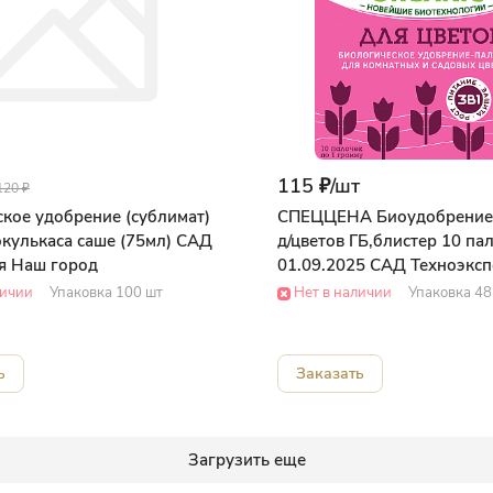
115 ₽/
шт
120 ₽
кое удобрение (сублимат)
CПЕЦЦЕНА Биоудобрение
кулькаса саше (75мл) САД
д/цветов ГБ,блистер 10 пал
я Наш город
01.09.2025 САД Техноэксп
личии
Упаковка 100 шт
Нет в наличии
Упаковка 48
ь
Заказать
Загрузить еще