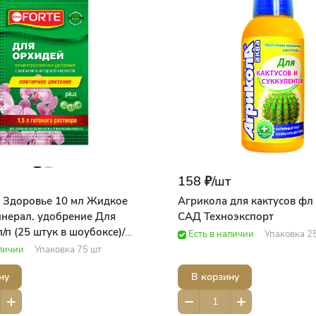
158 ₽/
шт
e Здоровье 10 мл Жидкое
Агрикола для кактусов фл
нерал. удобрение Для
САД Техноэкспорт
/п (25 штук в шоубоксе)/
Есть в наличии
Упаковка 2
na ForteДобрая сила
аличии
Упаковка 75 шт
ну
В корзину