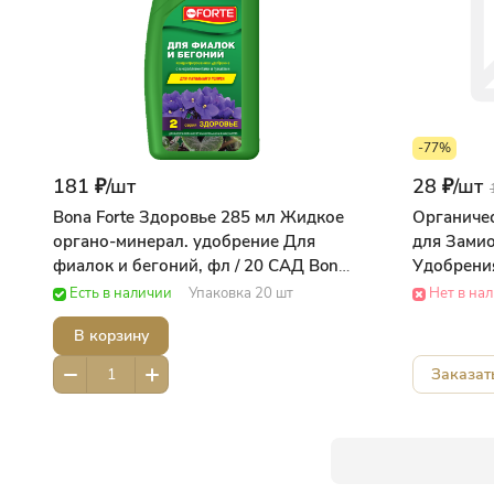
-77%
181 ₽/
шт
28 ₽/
шт
Bona Forte Здоровье 285 мл Жидкое
Органичес
органо-минерал. удобрение Для
для Замио
фиалок и бегоний, фл / 20 САД Bona
Удобрени
ForteДобрая сила
Есть в наличии
Упаковка 20 шт
Нет в на
В корзину
Заказат