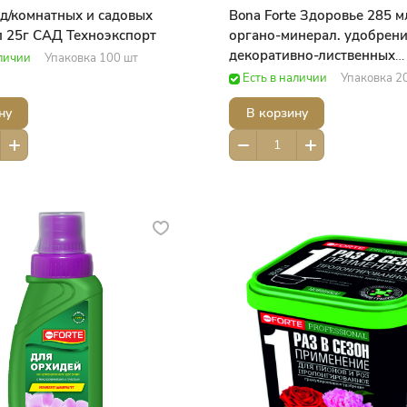
д/комнатных и садовых
Bona Forte Здоровье 285 
/п 25г САД Техноэкспорт
органо-минерал. удобрен
декоративно-лиственных
аличии
Упаковка 100 шт
растений,фл / САД Bona F
Есть в наличии
Упаковка 2
сила
ну
В корзину