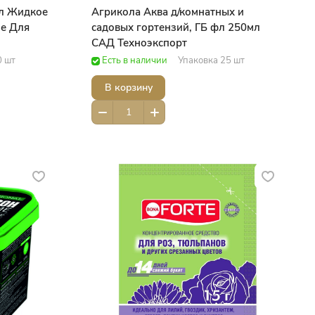
мл Жидкое
Агрикола Аква д/комнатных и
ие Для
садовых гортензий, ГБ фл 250мл
САД Техноэкспорт
orteДобрая
0 шт
Есть в наличии
Упаковка 25 шт
В корзину