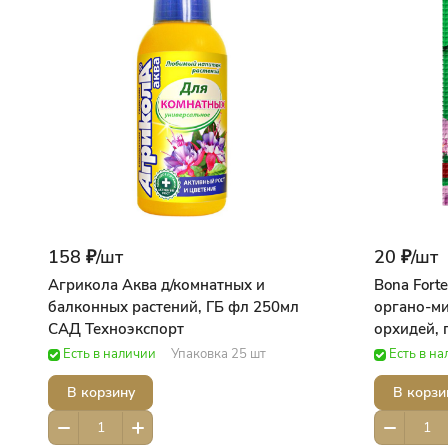
158 ₽/
шт
20 ₽/
шт
Агрикола Аква д/комнатных и
Bona Fort
балконных растений, ГБ фл 250мл
органо-ми
САД Техноэкспорт
орхидей, п
75 САД Bo
Есть в наличии
Упаковка 25 шт
Есть в н
В корзину
В корзи