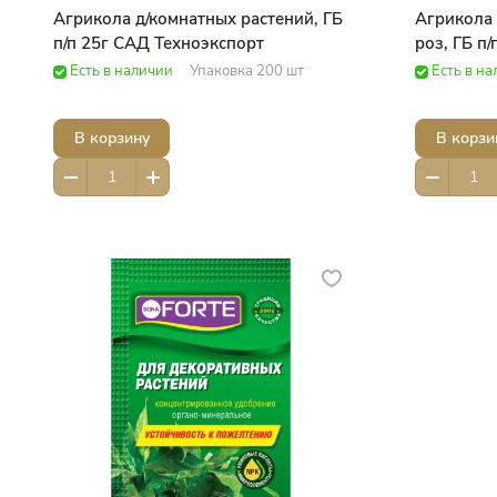
Агрикола д/комнатных растений, ГБ
Агрикола 
п/п 25г САД Техноэкспорт
роз, ГБ п
Есть в наличии
Упаковка 200 шт
Есть в н
В корзину
В корзи