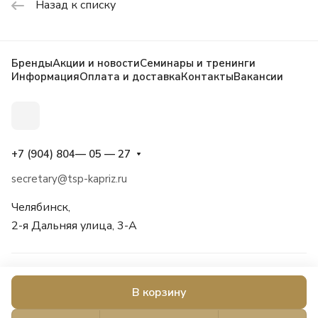
Назад к списку
Бренды
Акции и новости
Семинары и тренинги
Информация
Оплата и доставка
Контакты
Вакансии
+7 (904) 804— 05 — 27
secretary@tsp-kapriz.ru
Челябинск,
2-я Дальняя улица, 3-А
© 2026 Каприз, косметика, бытовая химия, товары для дома и
В корзину
сада, оснащение салонов красоты.