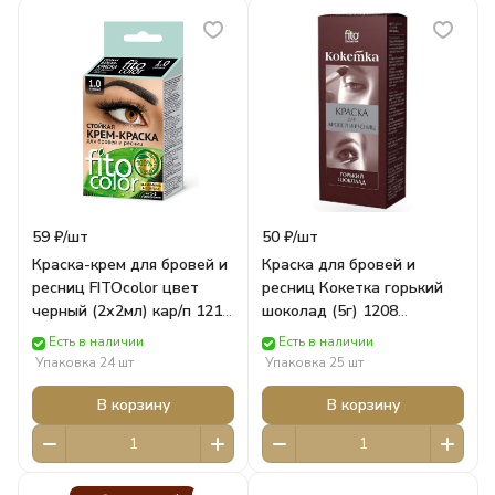
59 ₽/
шт
50 ₽/
шт
Краска-крем для бровей и
Краска для бровей и
ресниц FITOcolor цвет
ресниц Кокетка горький
черный (2х2мл) кар/п 1211
шоколад (5г) 1208
ФИТОКОСМЕТИК
ФИТОКОСМЕТИК
Есть в наличии
Есть в наличии
Упаковка 24 шт
Упаковка 25 шт
В корзину
В корзину