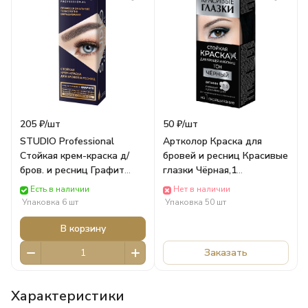
205 ₽/
шт
50 ₽/
шт
STUDIO Professional
Артколор Краска для
Стойкая крем-краска д/
бровей и ресниц Красивые
бров. и ресниц Графит
глазки Чёрная,1
(50/30 мл) Роколор
применение кар/п (1,5г +
Есть в наличии
Нет в наличии
6мл) 20064 Стимул Колор
Упаковка 6 шт
Упаковка 50 шт
Косметик
В корзину
Заказать
Характеристики