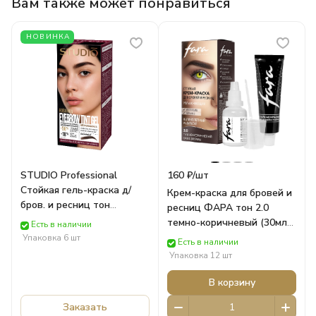
Вам также может понравиться
НОВИНКА
STUDIO Professional
160 ₽/
шт
Стойкая гель-краска д/
Крем-краска для бровей и
бров. и ресниц тон
ресниц ФАРА тон 2.0
Коричневый 15 мл 250014
темно-коричневый (30мл)
Есть в наличии
Роколор
705708 Краска для волос
Упаковка 6 шт
Есть в наличии
FARA
Упаковка 12 шт
В корзину
Заказать