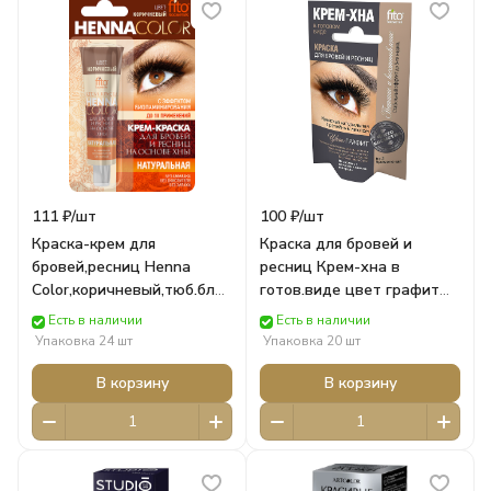
111 ₽/
шт
100 ₽/
шт
Краска-крем для
Краска для бровей и
бровей,ресниц Henna
ресниц Крем-хна в
Color,коричневый,тюб.блистер
готов.виде цвет графит
(5мл) 1222
(2х2мл) кар/п 1206
Есть в наличии
Есть в наличии
ФИТОКОСМЕТИК
ФИТОКОСМЕТИК
Упаковка 24 шт
Упаковка 20 шт
В корзину
В корзину