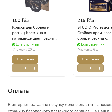
100 ₽/
шт
219 ₽/
шт
Краска для бровей и
STUDIO Professiona
ресниц Крем-хна в
Стойкая крем-крас
готов.виде цвет графит
бров. и ресниц с
(2х2мл) кар/п 1206
эфф.татуажа Тату
Есть в наличии
Есть в наличии
ФИТОКОСМЕТИК
Графитовый (30/20
Упаковка 20 шт
Упаковка 6 шт
Роколор
В корзину
В корзину
Оплата
В интернет-магазине покупку можно оплатить с помощ
страницу безопасного платежного сервиса. На Ваш вы