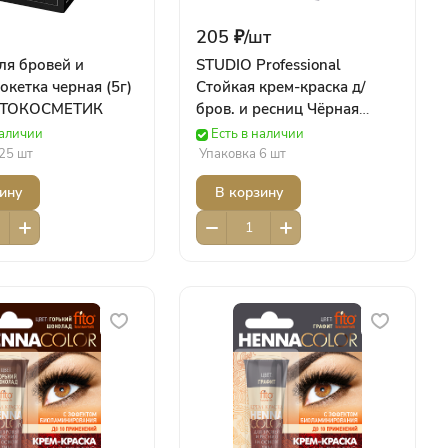
205 ₽/
шт
ля бровей и
STUDIO Professional
окетка черная (5г)
Cтойкая крем-краска д/
ИТОКОСМЕТИК
бров. и ресниц Чёрная
(50/30 мл) Роколор
наличии
Есть в наличии
25 шт
Упаковка 6 шт
ину
В корзину