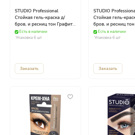
STUDIO Professional
STUDIO Professiona
Стойкая гель-краска д/
Стойкая гель-краск
бров. и ресниц тон Графит
бров. и ресниц то
15 мл 254982 Роколор
каштан 15 мл 250
Есть в наличии
Есть в наличии
Роколор
Упаковка 6 шт
Упаковка 6 шт
Заказать
Заказать