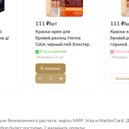
111 ₽/
шт
111 ₽/
ш
l
Краска-крем для
Краска-к
ка д/
бровей,ресниц Henna
бровей,р
Color,черный,тюб.блистер
горький
аж
(5мл) 1223
шоколад,
Есть в наличии
Нет в н
 мл)
ФИТОКОСМЕТИК
1220 Ф
Упаковка 24 шт
Упаковка 
В корзину
Заказа
ью безналичного расчета: карты МИР, Visa и MasterCard. 
бор будет доступно 2 варианта оплаты: