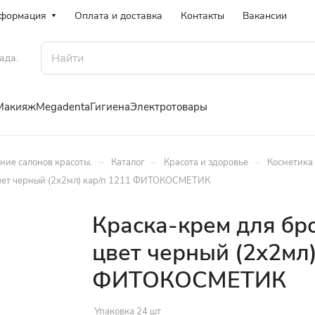
формация
Оплата и доставка
Контакты
Вакансии
ада.
Макияж
Megadenta
Гигиена
Электротовары
–
–
–
ение салонов красоты.
Каталог
Красота и здоровье
Косметика 
 цвет черный (2х2мл) кар/п 1211 ФИТОКОСМЕТИК
Краска-крем для бро
цвет черный (2х2мл)
ФИТОКОСМЕТИК
Упаковка 24 шт