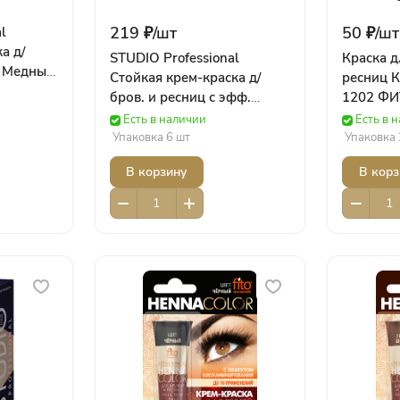
219 ₽/
шт
50 ₽/
шт
l
а д/
STUDIO Professional
Краска д
н Медный
Стойкая крем-краска д/
ресниц К
045
бров. и ресниц с эфф.
1202 Ф
татуажа Темно-коричневая
Есть в наличии
Есть в 
(30/20 мл) Роколор
Упаковка 6 шт
Упаковка 
В корзину
В корз