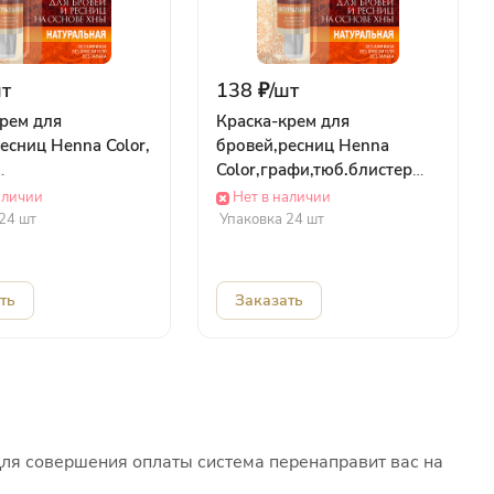
т
138 ₽/
шт
рем для
Краска-крем для
есниц Henna Color,
бровей,ресниц Henna
Color,графи,тюб.блистер
тюб.блистер (5мл)
(5мл) 1221
аличии
Нет в наличии
ИТОКОСМЕТИК
ФИТОКОСМЕТИК
24 шт
Упаковка 24 шт
ть
Заказать
Для совершения оплаты система перенаправит вас на