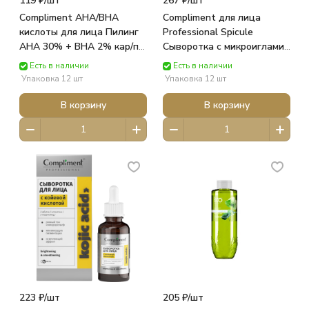
119 ₽/
шт
267 ₽/
шт
Compliment AHA/BHA
Compliment для лица
кислоты для лица Пилинг
Professional Spicule
AHA 30% + BHA 2% кар/п
Сыворотка с микроиглами
(27мл) 917841 НЕ МАРКА
кар/п 50мл 919821 ТИМЕКС
Есть в наличии
Есть в наличии
Упаковка 12 шт
Упаковка 12 шт
В корзину
В корзину
223 ₽/
шт
205 ₽/
шт