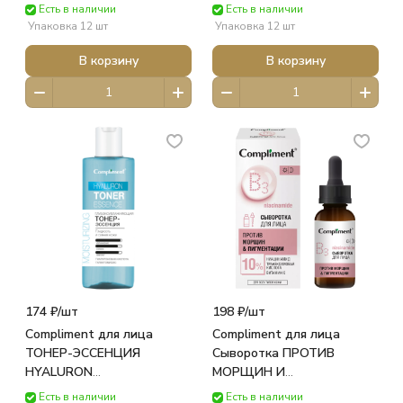
кар/п 25мл 917971 ТИМЕКС
кар/п 27мл 890538 ТИМЕКС
Есть в наличии
Есть в наличии
Упаковка 12 шт
Упаковка 12 шт
В корзину
В корзину
174 ₽/
шт
198 ₽/
шт
Compliment для лица
Compliment для лица
ТОНЕР-ЭССЕНЦИЯ
Сыворотка ПРОТИВ
HYALURON
МОРЩИН И
ГЛУБОКОУВЛАЖНЯЮЩАЯ
ПИГМЕНТАЦИИ фл. (27мл)
Есть в наличии
Есть в наличии