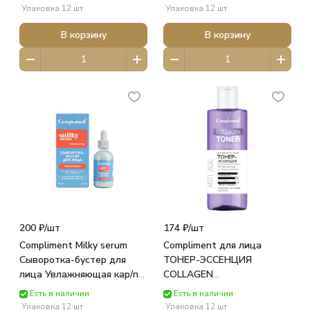
фл. 150мл 919319 ТИМЕКС
917636 ТИМЕКС
Упаковка 12 шт
Упаковка 12 шт
В корзину
В корзину
200 ₽/
шт
174 ₽/
шт
Compliment Milky serum
Compliment для лица
Сыворотка-бустер для
ТОНЕР-ЭССЕНЦИЯ
лица Увлажняющая кар/п
COLLAGEN
27мл 890507 ТИМЕКС
АНТИВОЗРАСТНАЯ фл.
Есть в наличии
Есть в наличии
150мл 919326 ТИМЕКС
Упаковка 12 шт
Упаковка 12 шт