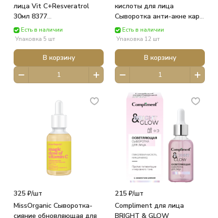
лица Vit C+Resveratrol
кислоты для лица
30мл 8377
Сыворотка анти-акне кар/
ФИТОКОСМЕТИК
п (27мл) 7438 ТИМЕКС
Есть в наличии
Есть в наличии
Упаковка 5 шт
Упаковка 12 шт
В корзину
В корзину
325 ₽/
шт
215 ₽/
шт
MissOrganic Сыворотка-
Compliment для лица
сияние обновляющая для
BRIGHT & GLOW