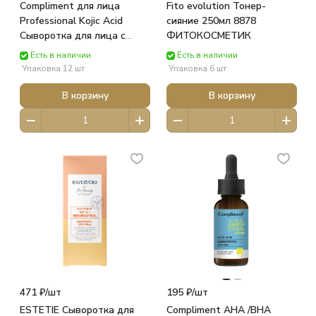
Compliment для лица
Fito evolution Тонер-
Professional Kojic Acid
сияние 250мл 8878
Сыворотка для лица с
ФИТОКОСМЕТИК
койевой кислотой кар/п
Есть в наличии
Есть в наличии
27мл 919906 ТИМЕКС
Упаковка 12 шт
Упаковка 6 шт
В корзину
В корзину
471 ₽/
шт
195 ₽/
шт
ESTETIE Сыворотка для
Compliment AHA /BHA