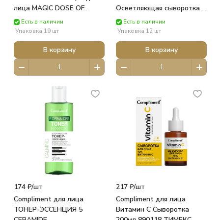
лица MAGIC DOSE OF
Осветляющая сыворотка с
VITAMIN C (30мл) GB-8531
эффектом сияния кар/п
Есть в наличии
Есть в наличии
ФИТОКОСМЕТИК
27мл 918497 ТИМЕКС
Упаковка 19 шт
Упаковка 12 шт
В корзину
В корзину
174 ₽/
шт
217 ₽/
шт
Compliment для лица
Compliment для лица
ТОНЕР-ЭССЕНЦИЯ 5
Витамин С Сыворотка
CERAMIDE
200мл 890118 ТИМЕКС