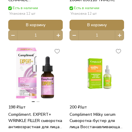
УСПОКАИВАЮЩАЯ фл.
Есть в наличии
Есть в наличии
150мл 919340 ТИМЕКС
Упаковка 12 шт
Упаковка 12 шт
В корзину
В корзину
198 ₽/
шт
200 ₽/
шт
Compliment. EXPERT+
Compliment Milky serum
WRINKLE FILLER сыворотка
Сыворотка-бустер для
антивозрастная для лица
лица Восстанавливающая