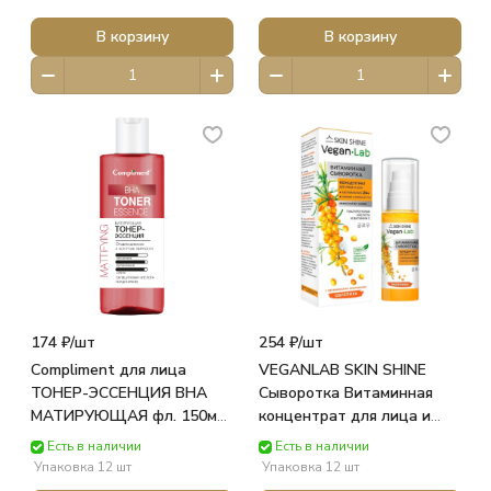
В корзину
В корзину
174 ₽/
шт
254 ₽/
шт
Compliment для лица
VEGANLAB SKIN SHINE
ТОНЕР-ЭССЕНЦИЯ BHA
Сыворотка Витаминная
МАТИРУЮЩАЯ фл. 150мл
концентрат для лица и
919333 ТИМЕКС
шеи 50 мл 50248 Стимул
Есть в наличии
Есть в наличии
Колор Косметик
Упаковка 12 шт
Упаковка 12 шт