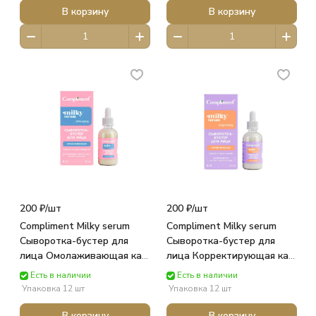
В корзину
В корзину
200 ₽/
шт
200 ₽/
шт
Compliment Milky serum
Compliment Milky serum
Сыворотка-бустер для
Сыворотка-бустер для
лица Омолаживающая кар/
лица Корректирующая кар/
п 27мл 890514 ТИМЕКС
п 27мл 890521 ТИМЕКС
Есть в наличии
Есть в наличии
Упаковка 12 шт
Упаковка 12 шт
В корзину
В корзину