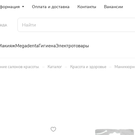
формация
Оплата и доставка
Контакты
Вакансии
ада.
Макияж
Megadenta
Гигиена
Электротовары
–
–
–
ение салонов красоты.
Каталог
Красота и здоровье
Маникюрно